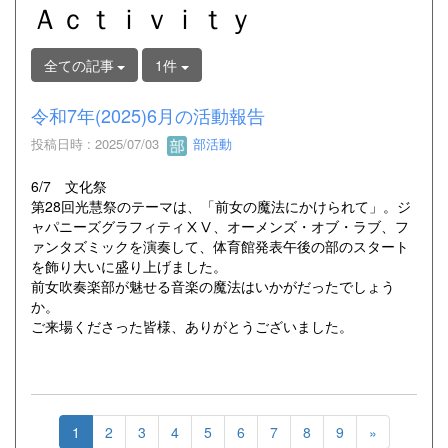
Ａｃｔｉｖｉｔｙ
全ての記事
1件
令和7年(2025)6月の活動報告
投稿日時 : 2025/07/03
部活動
6/7 文化祭
第28回光慧祭のテーマは、「前女の魔法にかけられて」。ジ
ャパニーズグラフィティⅩⅤ、オーメンズ・オブ・ラブ、フ
ァンタズミックを演奏して、体育館発表午後の部のスタート
を飾り大いに盛り上げました。
前女吹奏楽部が魅せる音楽の魔法はいかがだったでしょう
か。
ご来場くださった皆様、ありがとうございました。
1
2
3
4
5
6
7
8
9
»