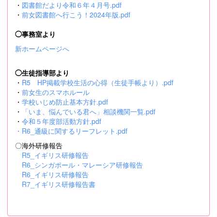
・
図書館だより令和６年４月号.pdf
・
前女図書館へ行こう！2024年版.pdf
◯事務室より
新ホームページへ
◯生徒指導部より
・
R5 HP掲載学校生活の心得（生徒手帳より）.pdf
・
前女生のスマホルール
・
学校いじめ防止基本方針.pdf
・
「いま、悩んでいる君へ」相談機関一覧.pdf
・
令和５年度部活動方針.pdf
・
R6_通級に関するリーフレット.pdf
〇海外研修報告
R5_イギリス研修報告
R6_シンガポール・マレーシア研修報告
R6_イギリス研修報告
R7_イギリス研修報告書