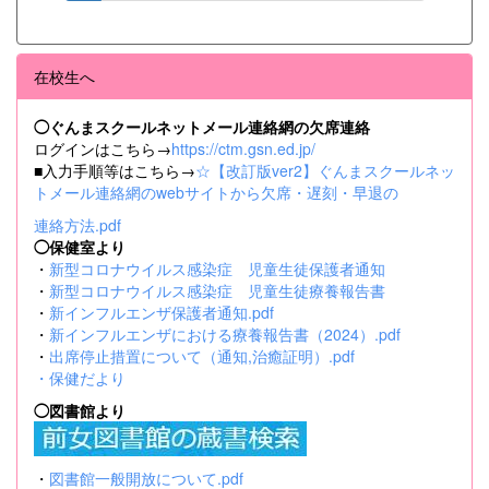
在校生へ
◯ぐんまスクールネットメール連絡網の欠席連絡
ログインはこちら→
https://ctm.gsn.ed.jp/
■入力手順等はこちら→
☆【改訂版ver2】ぐんまスクールネッ
トメール連絡網のwebサイトから欠席・遅刻・早退の
連絡方法.pdf
◯保健室より
・
新型コロナウイルス感染症 児童生徒保護者通知
・
新型コロナウイルス感染症 児童生徒療養報告書
・
新インフルエンザ保護者通知.pdf
・
新インフルエンザにおける療養報告書（2024）.pdf
・
出席停止措置について（通知,治癒証明）.pdf
・
保健だより
◯図書館より
・
図書館一般開放について.pdf