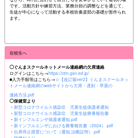
です。活動方針や練習方法、業務分担の調整などを通じて、
生徒が中心になって活動する本校吹奏楽部の基礎が形作られ
ます。
在校生へ
◯ぐんまスクールネットメール連絡網の欠席連絡
ログインはこちら→
https://ctm.gsn.ed.jp/
■入力手順等はこちら→
☆【改訂版ver2】ぐんまスクールネッ
トメール連絡網のwebサイトから欠席・遅刻・早退の
連絡方法.pdf
◯保健室より
・
新型コロナウイルス感染症 児童生徒保護者通知
・
新型コロナウイルス感染症 児童生徒療養報告書
・
新インフルエンザ保護者通知.pdf
・
新インフルエンザにおける療養報告書（2024）.pdf
・
出席停止措置について（通知,治癒証明）.pdf
・
保健だより