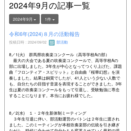
2024年9月の記事一覧
2024年9月
1件
令和6年(2024)８月の活動報告
投稿日時 : 2024/09/02
部活動
8／1(火) 群馬県吹奏楽コンクール（高等学校Aの部）
最大の大会である夏の吹奏楽コンクールで、高等学校Aの
部に出場しました。3年生が中心となってつくり上げた、課題
曲『フロンティア・スピリット』と自由曲『桜華幻想』を演
奏しました。結果は銅賞でしたが、41人という少ない人数で
も、自分たちの目指す音楽を表現することができました。3年
生は夏の吹奏楽コンクールをもって引退し、受験勉強に専念
することになります。本当にお疲れ様でした。
8／2(水) １・２年生新体制ミーティング
３年生引退に伴い、部活動運営のバトンは２年生に渡され
ました。このミーティングが本校吹奏楽部の伝統を引き継ぎ
ながら、時代に合わせて自分たちを変革させていく最初の場