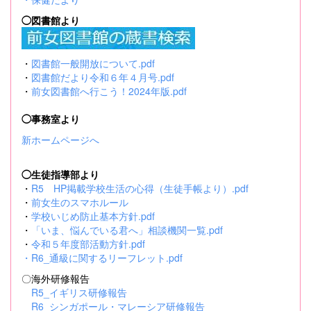
◯図書館より
・
図書館一般開放について.pdf
・
図書館だより令和６年４月号.pdf
・
前女図書館へ行こう！2024年版.pdf
◯事務室より
新ホームページへ
◯生徒指導部より
・
R5 HP掲載学校生活の心得（生徒手帳より）.pdf
・
前女生のスマホルール
・
学校いじめ防止基本方針.pdf
・
「いま、悩んでいる君へ」相談機関一覧.pdf
・
令和５年度部活動方針.pdf
・
R6_通級に関するリーフレット.pdf
〇海外研修報告
R5_イギリス研修報告
R6_シンガポール・マレーシア研修報告