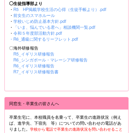
◯生徒指導部より
・
R5 HP掲載学校生活の心得（生徒手帳より）.pdf
・
前女生のスマホルール
・
学校いじめ防止基本方針.pdf
・
「いま、悩んでいる君へ」相談機関一覧.pdf
・
令和５年度部活動方針.pdf
・
R6_通級に関するリーフレット.pdf
〇海外研修報告
R5_イギリス研修報告
R6_シンガポール・マレーシア研修報告
R6_イギリス研修報告
R7_イギリス研修報告書
同窓生・卒業生の皆さんへ
卒業生宅に、本校職員を名乗って、卒業生の進路状況（例え
ば、進学先、下宿先 等）についての問い合わせの電話があ
りました。
学校から電話で卒業生の進路状況を問い合わせること