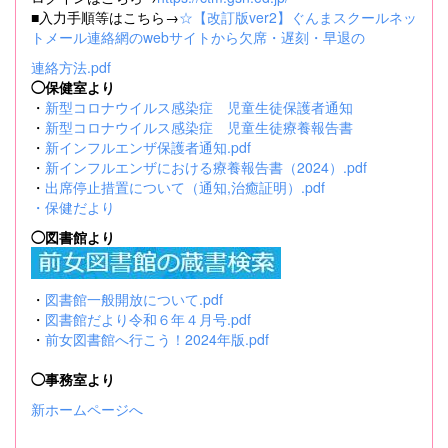
■入力手順等はこちら→
☆【改訂版ver2】ぐんまスクールネッ
トメール連絡網のwebサイトから欠席・遅刻・早退の
連絡方法.pdf
◯保健室より
・
新型コロナウイルス感染症 児童生徒保護者通知
・
新型コロナウイルス感染症 児童生徒療養報告書
・
新インフルエンザ保護者通知.pdf
・
新インフルエンザにおける療養報告書（2024）.pdf
・
出席停止措置について（通知,治癒証明）.pdf
・
保健だより
◯図書館より
・
図書館一般開放について.pdf
・
図書館だより令和６年４月号.pdf
・
前女図書館へ行こう！2024年版.pdf
◯事務室より
新ホームページへ