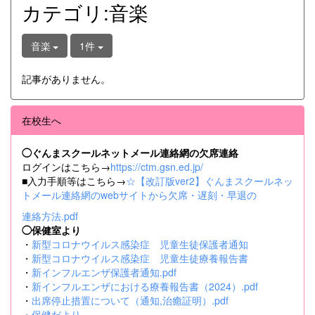
カテゴリ:音楽
音楽
1件
記事がありません。
在校生へ
◯ぐんまスクールネットメール連絡網の欠席連絡
ログインはこちら→
https://ctm.gsn.ed.jp/
■入力手順等はこちら→
☆【改訂版ver2】ぐんまスクールネッ
トメール連絡網のwebサイトから欠席・遅刻・早退の
連絡方法.pdf
◯保健室より
・
新型コロナウイルス感染症 児童生徒保護者通知
・
新型コロナウイルス感染症 児童生徒療養報告書
・
新インフルエンザ保護者通知.pdf
・
新インフルエンザにおける療養報告書（2024）.pdf
・
出席停止措置について（通知,治癒証明）.pdf
・
保健だより