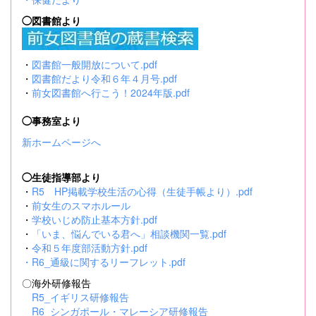
◯図書館より
・
図書館一般開放について.pdf
・
図書館だより令和６年４月号.pdf
・
前女図書館へ行こう！2024年版.pdf
◯事務室より
新ホームページへ
◯生徒指導部より
・
R5 HP掲載学校生活の心得（生徒手帳より）.pdf
・
前女生のスマホルール
・
学校いじめ防止基本方針.pdf
・
「いま、悩んでいる君へ」相談機関一覧.pdf
・
令和５年度部活動方針.pdf
・
R6_通級に関するリーフレット.pdf
〇海外研修報告
R5_イギリス研修報告
R6_シンガポール・マレーシア研修報告