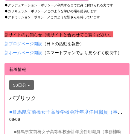
◆グラデュエーション・ポリシー／卒業するまでに身に付けられる力です
◆カリキュラム・ポリシー／このような学びの場を提供します
◆アドミッション・ポリシー／このような皆さんを待っています
新サイトのお知らせ（現サイトと合わせてご覧ください。
新ブログページ開設
（日々の活動を報告）
新ホームページ開設
（スマートフォンでより見やすく改良中）
新着情報
30日分
パブリック
■群馬県立前橋女子高等学校会計年度任用職員（事務補助職）の募集...
08/06
■群馬県立前橋女子高等学校会計年度任用職員（事務補助