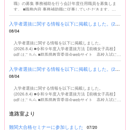
職）の募集 事務補助を行う会計年度任用職員を募集しま
す。 ■職務内容 事務補助職に従事していただきます。
SSH（スーパーサイエンスハイスクール）事業にかかるパ
ソコンでの文書・資料作成、データ入力・整理事務、電話
入学者選抜に関する情報を以下に掲載しました。(2026.8.4) ■令和...
対応、書類の整理、その他事務補助業務全般 ■募集人数 １
08/04
名 ■募集対象 以下の条件を満たしている方 基本的なパソコ
ン操作（Word、Excelなど）ができる方 なお、以下に該当
入学者選抜に関する情報を以下に掲載しました。
する方は、応募できませんので御了承ください。 （1）地
(2026.8.4) ■令和９年度入学者選抜方法【前橋女子高校】
方公務員法第16条に該当する者（以下のいずれかに該当す
pdf はこちら ■群馬県教育委員会webサイト 高校入試に関
る人） ・禁錮以上の刑に処せられ、その執行を終わるまで
するページはこちら
又は執行を受けることがなくなるまでの者 ・群馬県職員と
して懲戒免職の処分を受け、当該処分の日から2年を経過
入学者選抜に関する情報を以下に掲載しました。(2026.8.4) ■令和...
しない者 ・人事委員会又は公平委員会の委員の職にあっ
08/04
て、地方公務員法第60条から第63条までに規定する罪を犯
し、刑に処せられた者 ・日本国憲法又はその下に成立した
入学者選抜に関する情報を以下に掲載しました。
政府を暴力で破壊することを主張する政党その他の団体を
(2026.8.4) ■令和９年度入学者選抜方法【前橋女子高校】
結成し、又はこれに加入した者 （2）平成11年改正前の民
pdf はこちら ■群馬県教育委員会webサイト 高校入試に関
法の規定による準禁治産の宣告を受けている者（心...
するページはこちら
進路室より
難関大合格セミナーに参加しました
07/20