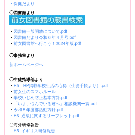
・
保健だより
◯図書館より
・
図書館一般開放について.pdf
・
図書館だより令和６年４月号.pdf
・
前女図書館へ行こう！2024年版.pdf
◯事務室より
新ホームページへ
◯生徒指導部より
・
R5 HP掲載学校生活の心得（生徒手帳より）.pdf
・
前女生のスマホルール
・
学校いじめ防止基本方針.pdf
・
「いま、悩んでいる君へ」相談機関一覧.pdf
・
令和５年度部活動方針.pdf
・
R6_通級に関するリーフレット.pdf
〇海外研修報告
R5_イギリス研修報告