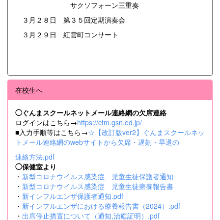
サクソフォーン三重奏
３月２８日 第３５回定期演奏会
３月２９日 紅雲町コンサート
在校生へ
◯ぐんまスクールネットメール連絡網の欠席連絡
ログインはこちら→
https://ctm.gsn.ed.jp/
■入力手順等はこちら→
☆【改訂版ver2】ぐんまスクールネッ
トメール連絡網のwebサイトから欠席・遅刻・早退の
連絡方法.pdf
◯保健室より
・
新型コロナウイルス感染症 児童生徒保護者通知
・
新型コロナウイルス感染症 児童生徒療養報告書
・
新インフルエンザ保護者通知.pdf
・
新インフルエンザにおける療養報告書（2024）.pdf
・
出席停止措置について（通知,治癒証明）.pdf