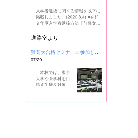
入学者選抜に関する情報を以下に
掲載しました。(2026.8.4) ■令和
９年度入学者選抜方法【前橋女子
高校】pdf はこちら ■群馬県教育
委員会webサイト 高校入試に関
進路室より
するページはこちら
難関大合格セミナーに参加しました
07/20
本校では、東京
大学や医学科を目
指す生徒を対象
に、県内の進学校
と共同で難関大合
格セミナーを行っ
ています。 12日
には、本校を会場
に群馬県高校3年生
東大合格セミナー
が開催され、本校