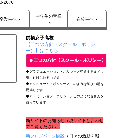
-2676
中学生の皆様
卒業生へ
在校生へ
へ
前橋女子高校
【三つの方針（スクール・ポリシ
ー）】はこちら
◆グラデュエーション・ポリシー／卒業するまでに
身に付けられる力です
◆カリキュラム・ポリシー／このような学びの場を
提供します
◆アドミッション・ポリシー／このような皆さんを
待っています
新サイトのお知らせ（現サイトと合わせ
てご覧ください。
新ブログページ開設
（日々の活動を報