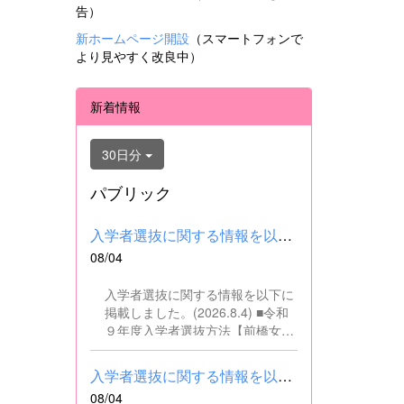
告）
新ホームページ開設
（スマートフォンで
より見やすく改良中）
新着情報
30日分
パブリック
入学者選抜に関する情報を以下に掲載しました。(2026.8.4) ■令和...
08/04
入学者選抜に関する情報を以下に
掲載しました。(2026.8.4) ■令和
９年度入学者選抜方法【前橋女子
高校】pdf はこちら ■群馬県教育
委員会webサイト 高校入試に関
入学者選抜に関する情報を以下に掲載しました。(2026.8.4) ■令和...
するページはこちら
08/04