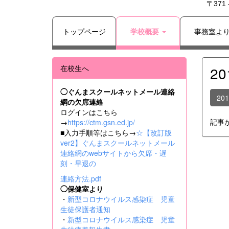
〒371
トップページ
学校概要
事務室よ
在校生へ
2
◯ぐんまスクールネットメール連絡
20
網の欠席連絡
ログインはこちら
記事
→
https://ctm.gsn.ed.jp/
■入力手順等はこちら→
☆【改訂版
ver2】ぐんまスクールネットメール
連絡網のwebサイトから欠席・遅
刻・早退の
連絡方法.pdf
◯保健室より
・
新型コロナウイルス感染症 児童
生徒保護者通知
・
新型コロナウイルス感染症 児童