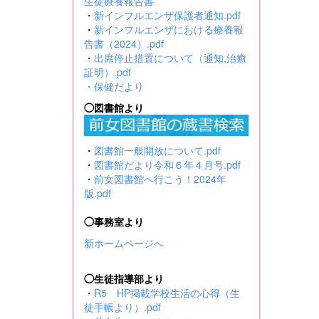
生徒療養報告書
・
新インフルエンザ保護者通知.pdf
・
新インフルエンザにおける療養報
告書（2024）.pdf
・
出席停止措置について（通知,治癒
証明）.pdf
・
保健だより
◯図書館より
・
図書館一般開放について.pdf
・
図書館だより令和６年４月号.pdf
・
前女図書館へ行こう！2024年
版.pdf
◯事務室より
新ホームページへ
◯生徒指導部より
・
R5 HP掲載学校生活の心得（生
徒手帳より）.pdf