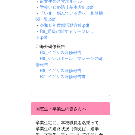
・
前女生のスマホルール
・
学校いじめ防止基本方針.pdf
・
「いま、悩んでいる君へ」相談機
関一覧.pdf
・
令和５年度部活動方針.pdf
・
R6_通級に関するリーフレッ
ト.pdf
〇海外研修報告
R5_イギリス研修報告
R6_シンガポール・マレーシア研
修報告
R6_イギリス研修報告
R7_イギリス研修報告書
同窓生・卒業生の皆さんへ
卒業生宅に、本校職員を名乗って、
卒業生の進路状況（例えば、進学
先、下宿先 等）についての問い合