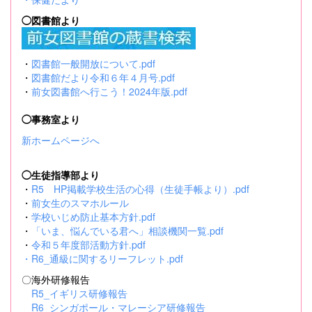
◯図書館より
・
図書館一般開放について.pdf
・
図書館だより令和６年４月号.pdf
・
前女図書館へ行こう！2024年版.pdf
◯事務室より
新ホームページへ
◯生徒指導部より
・
R5 HP掲載学校生活の心得（生徒手帳より）.pdf
・
前女生のスマホルール
・
学校いじめ防止基本方針.pdf
・
「いま、悩んでいる君へ」相談機関一覧.pdf
・
令和５年度部活動方針.pdf
・
R6_通級に関するリーフレット.pdf
〇海外研修報告
R5_イギリス研修報告
R6_シンガポール・マレーシア研修報告