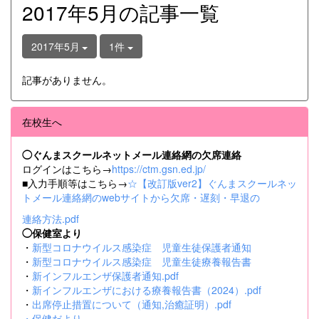
2017年5月の記事一覧
2017年5月
1件
記事がありません。
在校生へ
◯ぐんまスクールネットメール連絡網の欠席連絡
ログインはこちら→
https://ctm.gsn.ed.jp/
■入力手順等はこちら→
☆【改訂版ver2】ぐんまスクールネッ
トメール連絡網のwebサイトから欠席・遅刻・早退の
連絡方法.pdf
◯保健室より
・
新型コロナウイルス感染症 児童生徒保護者通知
・
新型コロナウイルス感染症 児童生徒療養報告書
・
新インフルエンザ保護者通知.pdf
・
新インフルエンザにおける療養報告書（2024）.pdf
・
出席停止措置について（通知,治癒証明）.pdf
・
保健だより