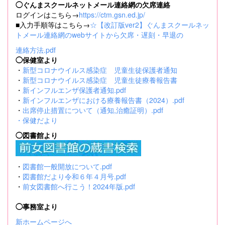
◯ぐんまスクールネットメール連絡網の欠席連絡
ログインはこちら→
https://ctm.gsn.ed.jp/
■入力手順等はこちら→
☆【改訂版ver2】ぐんまスクールネッ
トメール連絡網のwebサイトから欠席・遅刻・早退の
連絡方法.pdf
◯保健室より
・
新型コロナウイルス感染症 児童生徒保護者通知
・
新型コロナウイルス感染症 児童生徒療養報告書
・
新インフルエンザ保護者通知.pdf
・
新インフルエンザにおける療養報告書（2024）.pdf
・
出席停止措置について（通知,治癒証明）.pdf
・
保健だより
◯図書館より
・
図書館一般開放について.pdf
・
図書館だより令和６年４月号.pdf
・
前女図書館へ行こう！2024年版.pdf
◯事務室より
新ホームページへ