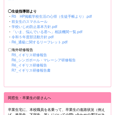
◯生徒指導部より
・
R5 HP掲載学校生活の心得（生徒手帳より）.pdf
・
前女生のスマホルール
・
学校いじめ防止基本方針.pdf
・
「いま、悩んでいる君へ」相談機関一覧.pdf
・
令和５年度部活動方針.pdf
・
R6_通級に関するリーフレット.pdf
〇海外研修報告
R5_イギリス研修報告
R6_シンガポール・マレーシア研修報告
R6_イギリス研修報告
R7_イギリス研修報告書
同窓生・卒業生の皆さんへ
卒業生宅に、本校職員を名乗って、卒業生の進路状況（例え
ば、進学先、下宿先 等）についての問い合わせの電話があ