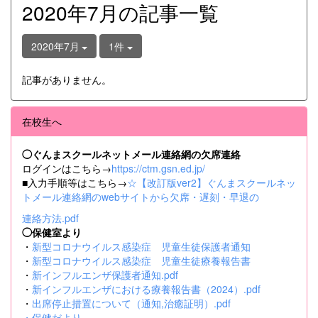
2020年7月の記事一覧
2020年7月
1件
記事がありません。
在校生へ
◯ぐんまスクールネットメール連絡網の欠席連絡
ログインはこちら→
https://ctm.gsn.ed.jp/
■入力手順等はこちら→
☆【改訂版ver2】ぐんまスクールネッ
トメール連絡網のwebサイトから欠席・遅刻・早退の
連絡方法.pdf
◯保健室より
・
新型コロナウイルス感染症 児童生徒保護者通知
・
新型コロナウイルス感染症 児童生徒療養報告書
・
新インフルエンザ保護者通知.pdf
・
新インフルエンザにおける療養報告書（2024）.pdf
・
出席停止措置について（通知,治癒証明）.pdf
・
保健だより