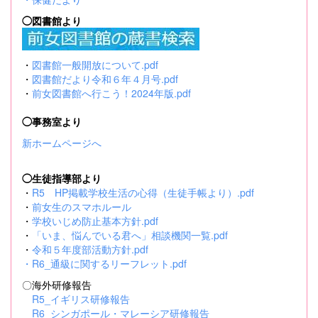
◯図書館より
・
図書館一般開放について.pdf
・
図書館だより令和６年４月号.pdf
・
前女図書館へ行こう！2024年版.pdf
◯事務室より
新ホームページへ
◯生徒指導部より
・
R5 HP掲載学校生活の心得（生徒手帳より）.pdf
・
前女生のスマホルール
・
学校いじめ防止基本方針.pdf
・
「いま、悩んでいる君へ」相談機関一覧.pdf
・
令和５年度部活動方針.pdf
・
R6_通級に関するリーフレット.pdf
〇海外研修報告
R5_イギリス研修報告
R6_シンガポール・マレーシア研修報告