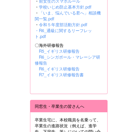
・
前女生のスマホルール
・
学校いじめ防止基本方針.pdf
・
「いま、悩んでいる君へ」相談機
関一覧.pdf
・
令和５年度部活動方針.pdf
・
R6_通級に関するリーフレッ
ト.pdf
〇海外研修報告
R5_イギリス研修報告
R6_シンガポール・マレーシア研
修報告
R6_イギリス研修報告
R7_イギリス研修報告書
同窓生・卒業生の皆さんへ
卒業生宅に、本校職員を名乗って、
卒業生の進路状況（例えば、進学
先、下宿先 等）についての問い合