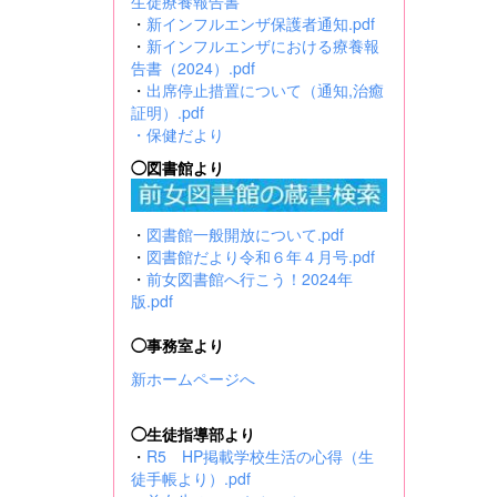
生徒療養報告書
・
新インフルエンザ保護者通知.pdf
・
新インフルエンザにおける療養報
告書（2024）.pdf
・
出席停止措置について（通知,治癒
証明）.pdf
・
保健だより
◯図書館より
・
図書館一般開放について.pdf
・
図書館だより令和６年４月号.pdf
・
前女図書館へ行こう！2024年
版.pdf
◯事務室より
新ホームページへ
◯生徒指導部より
・
R5 HP掲載学校生活の心得（生
徒手帳より）.pdf