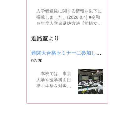
入学者選抜に関する情報を以下に
掲載しました。(2026.8.4) ■令和
９年度入学者選抜方法【前橋女子
高校】pdf はこちら ■群馬県教育
委員会webサイト 高校入試に関
進路室より
するページはこちら
難関大合格セミナーに参加しました
07/20
本校では、東京
大学や医学科を目
指す生徒を対象
に、県内の進学校
と共同で難関大合
格セミナーを行っ
ています。 12日
には、本校を会場
に群馬県高校3年生
東大合格セミナー
が開催され、本校