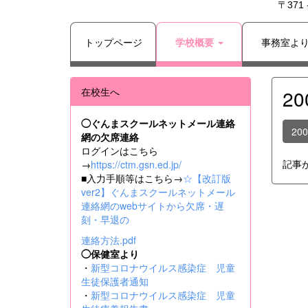
〒371
トップページ
学校概要
事務室よ
在校生へ
2
◯ぐんまスクールネットメール連絡
20
網の欠席連絡
ログインはこちら
記事
→
https://ctm.gsn.ed.jp/
■入力手順等はこちら→
☆【改訂版
ver2】ぐんまスクールネットメール
連絡網のwebサイトから欠席・遅
刻・早退の
連絡方法.pdf
◯保健室より
・
新型コロナウイルス感染症 児童
生徒保護者通知
・
新型コロナウイルス感染症 児童