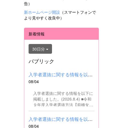
告）
新ホームページ開設
（スマートフォンで
より見やすく改良中）
新着情報
30日分
パブリック
入学者選抜に関する情報を以下に掲載しました。(2026.8.4) ■令和...
08/04
入学者選抜に関する情報を以下に
掲載しました。(2026.8.4) ■令和
９年度入学者選抜方法【前橋女子
高校】pdf はこちら ■群馬県教育
委員会webサイト 高校入試に関
入学者選抜に関する情報を以下に掲載しました。(2026.8.4) ■令和...
するページはこちら
08/04