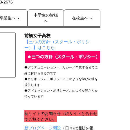
-2676
中学生の皆様
卒業生へ
在校生へ
へ
前橋女子高校
【三つの方針（スクール・ポリシ
ー）】はこちら
◆グラデュエーション・ポリシー／卒業するまでに
身に付けられる力です
◆カリキュラム・ポリシー／このような学びの場を
提供します
◆アドミッション・ポリシー／このような皆さんを
待っています
新サイトのお知らせ（現サイトと合わせ
てご覧ください。
新ブログページ開設
（日々の活動を報