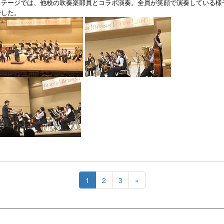
ステージでは、他校の吹奏楽部員とコラボ演奏。全員が笑顔で演奏している様
でした。
1
2
3
»