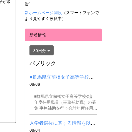
子が印
告）
新ホームページ開設
（スマートフォンで
より見やすく改良中）
新着情報
30日分
パブリック
■群馬県立前橋女子高等学校会計年度任用職員（事務補助職）の募集...
08/06
■群馬県立前橋女子高等学校会計
年度任用職員（事務補助職）の募
集 事務補助を行う会計年度任用職
員を募集します。 ■職務内容 事務
補助職に従事していただきます。
入学者選抜に関する情報を以下に掲載しました。(2026.8.4) ■令和...
SSH（スーパーサイエンスハイス
08/04
クール）事業にかかるパソコンで