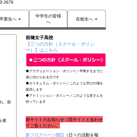
-2676
中学生の皆様
卒業生へ
在校生へ
へ
前橋女子高校
【三つの方針（スクール・ポリシ
ー）】はこちら
◆グラデュエーション・ポリシー／卒業するまでに
身に付けられる力です
◆カリキュラム・ポリシー／このような学びの場を
提供します
◆アドミッション・ポリシー／このような皆さんを
され、前
待っています
新サイトのお知らせ（現サイトと合わせ
を披
てご覧ください。
新ブログページ開設
（日々の活動を報