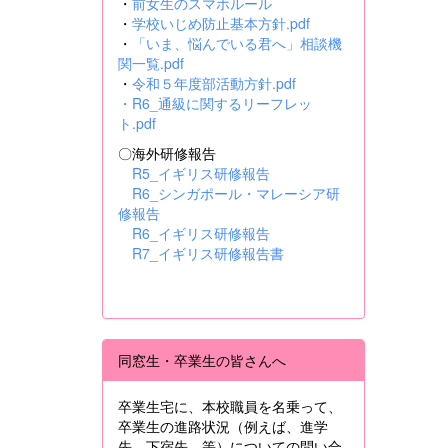
・
前女生のスマホルール
・
学校いじめ防止基本方針.pdf
・
「いま、悩んでいる君へ」相談機
関一覧.pdf
・
令和５年度部活動方針.pdf
・
R6_通級に関するリーフレッ
ト.pdf
〇海外研修報告
R5_イギリス研修報告
R6_シンガポール・マレーシア研
修報告
R6_イギリス研修報告
R7_イギリス研修報告書
同窓生・卒業生の皆さんへ
卒業生宅に、本校職員を名乗って、
卒業生の進路状況（例えば、進学
先、下宿先 等）についての問い合