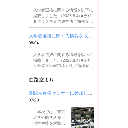
の文書・資料作成、データ入力・
入学者選抜に関する情報を以下に
整理事務、電話対応、書類の整
掲載しました。(2026.8.4) ■令和
理、その他事務補助業務全般 ■募
９年度入学者選抜方法【前橋女子
集人数 １名 ■募集対象 以下の条
高校】pdf はこちら ■群馬県教育
件を満たしている方 基本的なパソ
委員会webサイト 高校入試に関
コン操作（Word、Excelなど）が
入学者選抜に関する情報を以下に掲載しました。(2026.8.4) ■令和...
するページはこちら
できる方 なお、以下に該当する方
08/04
は、応募できませんので御了承く
ださい。 （1）地方公務員法第16
入学者選抜に関する情報を以下に
条に該当する者（以下のいずれか
掲載しました。(2026.8.4) ■令和
に該当する人） ・禁錮以上の刑に
９年度入学者選抜方法【前橋女子
処せられ、その執行を終わるまで
高校】pdf はこちら ■群馬県教育
又は執行を受けることがなくなる
委員会webサイト 高校入試に関
進路室より
までの者 ・群馬県職員として懲戒
するページはこちら
免職の処分を受け、当該処分の日
から2年を経過しない者 ・人事委
難関大合格セミナーに参加しました
員会又は公平委員会の委員の職に
07/20
あって、地方公務員法第60条から
第63条までに規定する罪を犯し、
本校では、東京
刑に処せられた者 ・日本国憲法又
大学や医学科を目
はその下に成立した政府を暴力で
指す生徒を対象
破壊することを主張する政党その