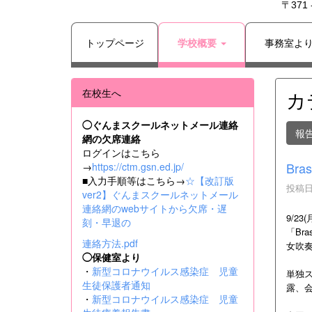
〒371
トップページ
学校概要
事務室よ
在校生へ
カ
◯ぐんまスクールネットメール連絡
報
網の欠席連絡
ログインはこちら
Bras
→
https://ctm.gsn.ed.jp/
■入力手順等はこちら→
☆【改訂版
投稿日時
ver2】ぐんまスクールネットメール
連絡網のwebサイトから欠席・遅
9/2
刻・早退の
「Br
連絡方法.pdf
女吹奏
◯保健室より
・
新型コロナウイルス感染症 児童
単独ス
生徒保護者通知
露、
・
新型コロナウイルス感染症 児童