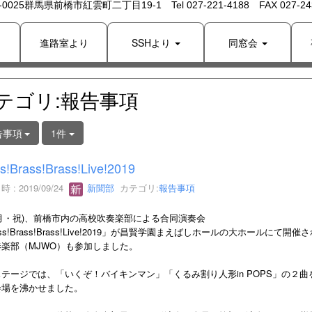
 -0025群馬県前橋市紅雲町二丁目19-1 Tel 027-221-4188 FAX 027-243
り
進路室より
SSHより
同窓会
テゴリ:報告事項
告事項
1件
s!Brass!Brass!Live!2019
 : 2019/09/24
新聞部
カテゴリ:
報告事項
3(月・祝)、前橋市内の高校吹奏楽部による合同演奏会
ass!Brass!Brass!Live!2019」が昌賢学園まえばしホールの大ホールにて開催
楽部（MJWO）も参加しました。
テージでは、「いくぞ！バイキンマン」「くるみ割り人形in POPS」の２曲
会場を沸かせました。