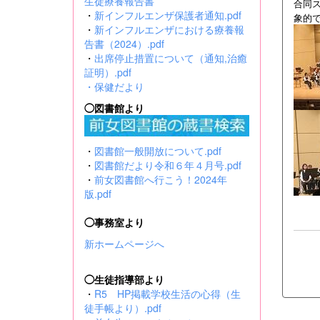
生徒療養報告書
合同
・
新インフルエンザ保護者通知.pdf
象的
・
新インフルエンザにおける療養報
告書（2024）.pdf
・
出席停止措置について（通知,治癒
証明）.pdf
・
保健だより
◯図書館より
・
図書館一般開放について.pdf
・
図書館だより令和６年４月号.pdf
・
前女図書館へ行こう！2024年
版.pdf
◯事務室より
新ホームページへ
◯生徒指導部より
・
R5 HP掲載学校生活の心得（生
徒手帳より）.pdf