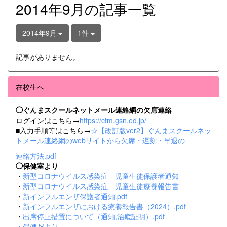
2014年9月の記事一覧
2014年9月
1件
記事がありません。
在校生へ
◯ぐんまスクールネットメール連絡網の欠席連絡
ログインはこちら→
https://ctm.gsn.ed.jp/
■入力手順等はこちら→
☆【改訂版ver2】ぐんまスクールネッ
トメール連絡網のwebサイトから欠席・遅刻・早退の
連絡方法.pdf
◯保健室より
・
新型コロナウイルス感染症 児童生徒保護者通知
・
新型コロナウイルス感染症 児童生徒療養報告書
・
新インフルエンザ保護者通知.pdf
・
新インフルエンザにおける療養報告書（2024）.pdf
・
出席停止措置について（通知,治癒証明）.pdf
・
保健だより