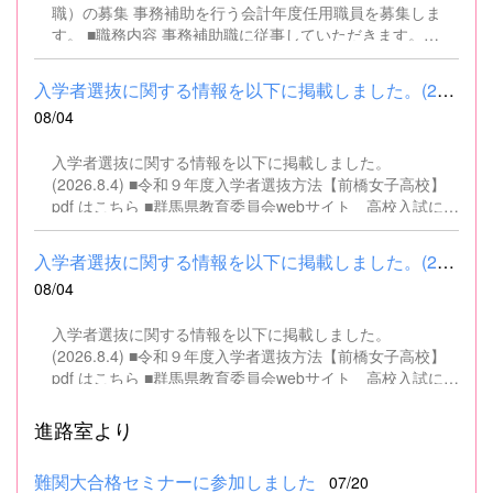
職）の募集 事務補助を行う会計年度任用職員を募集しま
す。 ■職務内容 事務補助職に従事していただきます。
SSH（スーパーサイエンスハイスクール）事業にかかるパ
ソコンでの文書・資料作成、データ入力・整理事務、電話
入学者選抜に関する情報を以下に掲載しました。(2026.8.4) ■令和...
対応、書類の整理、その他事務補助業務全般 ■募集人数 １
08/04
名 ■募集対象 以下の条件を満たしている方 基本的なパソコ
ン操作（Word、Excelなど）ができる方 なお、以下に該当
入学者選抜に関する情報を以下に掲載しました。
する方は、応募できませんので御了承ください。 （1）地
(2026.8.4) ■令和９年度入学者選抜方法【前橋女子高校】
方公務員法第16条に該当する者（以下のいずれかに該当す
pdf はこちら ■群馬県教育委員会webサイト 高校入試に関
る人） ・禁錮以上の刑に処せられ、その執行を終わるまで
するページはこちら
又は執行を受けることがなくなるまでの者 ・群馬県職員と
して懲戒免職の処分を受け、当該処分の日から2年を経過
入学者選抜に関する情報を以下に掲載しました。(2026.8.4) ■令和...
しない者 ・人事委員会又は公平委員会の委員の職にあっ
08/04
て、地方公務員法第60条から第63条までに規定する罪を犯
し、刑に処せられた者 ・日本国憲法又はその下に成立した
入学者選抜に関する情報を以下に掲載しました。
政府を暴力で破壊することを主張する政党その他の団体を
(2026.8.4) ■令和９年度入学者選抜方法【前橋女子高校】
結成し、又はこれに加入した者 （2）平成11年改正前の民
pdf はこちら ■群馬県教育委員会webサイト 高校入試に関
法の規定による準禁治産の宣告を受けている者（心...
するページはこちら
進路室より
難関大合格セミナーに参加しました
07/20