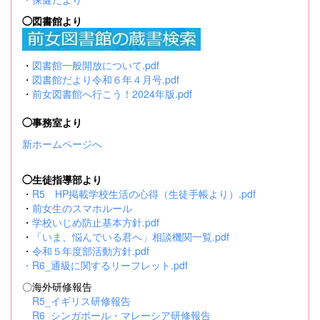
◯図書館より
・
図書館一般開放について.pdf
・
図書館だより令和６年４月号.pdf
・
前女図書館へ行こう！2024年版.pdf
◯事務室より
新ホームページへ
◯生徒指導部より
・
R5 HP掲載学校生活の心得（生徒手帳より）.pdf
・
前女生のスマホルール
・
学校いじめ防止基本方針.pdf
・
「いま、悩んでいる君へ」相談機関一覧.pdf
・
令和５年度部活動方針.pdf
・
R6_通級に関するリーフレット.pdf
〇海外研修報告
R5_イギリス研修報告
R6_シンガポール・マレーシア研修報告