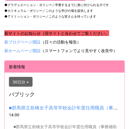
◆グラデュエーション・ポリシー／卒業するまでに身に付けられる力です
◆カリキュラム・ポリシー／このような学びの場を提供します
◆アドミッション・ポリシー／このような皆さんを待っています
新サイトのお知らせ（現サイトと合わせてご覧ください。
新ブログページ開設
（日々の活動を報告）
新ホームページ開設
（スマートフォンでより見やすく改良中）
新着情報
30日分
パブリック
■群馬県立前橋女子高等学校会計年度任用職員（事務補助職）の募集...
14:00
■群馬県立前橋女子高等学校会計年度任用職員（事務補助