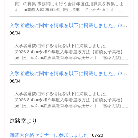
職）の募集 事務補助を行う会計年度任用職員を募集しま
す。 ■職務内容 事務補助職に従事していただきます。
SSH（スーパーサイエンスハイスクール）事業にかかるパ
ソコンでの文書・資料作成、データ入力・整理事務、電話
入学者選抜に関する情報を以下に掲載しました。(2026.8.4) ■令和...
対応、書類の整理、その他事務補助業務全般 ■募集人数 １
08/04
名 ■募集対象 以下の条件を満たしている方 基本的なパソコ
ン操作（Word、Excelなど）ができる方 なお、以下に該当
入学者選抜に関する情報を以下に掲載しました。
する方は、応募できませんので御了承ください。 （1）地
(2026.8.4) ■令和９年度入学者選抜方法【前橋女子高校】
方公務員法第16条に該当する者（以下のいずれかに該当す
pdf はこちら ■群馬県教育委員会webサイト 高校入試に関
る人） ・禁錮以上の刑に処せられ、その執行を終わるまで
するページはこちら
又は執行を受けることがなくなるまでの者 ・群馬県職員と
して懲戒免職の処分を受け、当該処分の日から2年を経過
入学者選抜に関する情報を以下に掲載しました。(2026.8.4) ■令和...
しない者 ・人事委員会又は公平委員会の委員の職にあっ
08/04
て、地方公務員法第60条から第63条までに規定する罪を犯
し、刑に処せられた者 ・日本国憲法又はその下に成立した
入学者選抜に関する情報を以下に掲載しました。
政府を暴力で破壊することを主張する政党その他の団体を
(2026.8.4) ■令和９年度入学者選抜方法【前橋女子高校】
結成し、又はこれに加入した者 （2）平成11年改正前の民
pdf はこちら ■群馬県教育委員会webサイト 高校入試に関
法の規定による準禁治産の宣告を受けている者（心...
するページはこちら
進路室より
難関大合格セミナーに参加しました
07/20