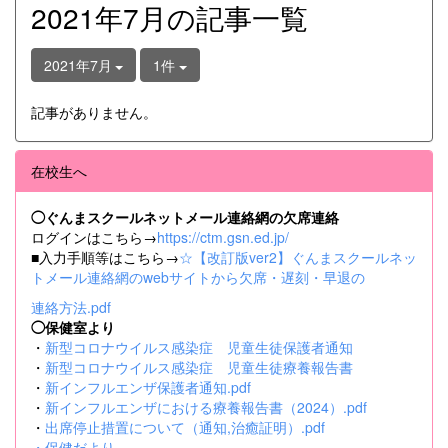
2021年7月の記事一覧
2021年7月
1件
記事がありません。
在校生へ
◯ぐんまスクールネットメール連絡網の欠席連絡
ログインはこちら→
https://ctm.gsn.ed.jp/
■入力手順等はこちら→
☆【改訂版ver2】ぐんまスクールネッ
トメール連絡網のwebサイトから欠席・遅刻・早退の
連絡方法.pdf
◯保健室より
・
新型コロナウイルス感染症 児童生徒保護者通知
・
新型コロナウイルス感染症 児童生徒療養報告書
・
新インフルエンザ保護者通知.pdf
・
新インフルエンザにおける療養報告書（2024）.pdf
・
出席停止措置について（通知,治癒証明）.pdf
・
保健だより