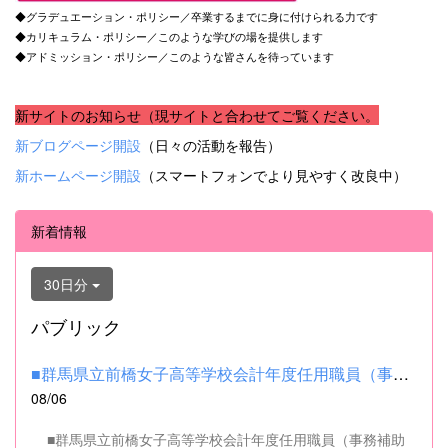
◆グラデュエーション・ポリシー／卒業するまでに身に付けられる力です
◆カリキュラム・ポリシー／このような学びの場を提供します
◆アドミッション・ポリシー／このような皆さんを待っています
新サイトのお知らせ（現サイトと合わせてご覧ください。
新ブログページ開設
（日々の活動を報告）
新ホームページ開設
（スマートフォンでより見やすく改良中）
新着情報
30日分
パブリック
■群馬県立前橋女子高等学校会計年度任用職員（事務補助職）の募集...
08/06
■群馬県立前橋女子高等学校会計年度任用職員（事務補助