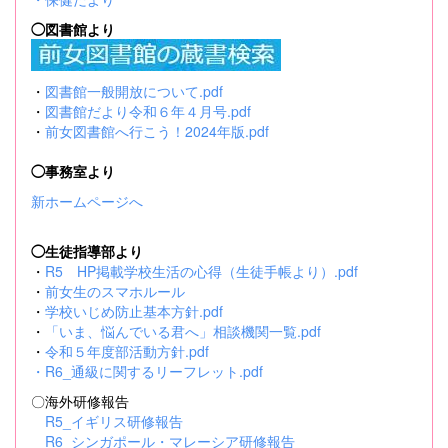
◯図書館より
・
図書館一般開放について.pdf
・
図書館だより令和６年４月号.pdf
・
前女図書館へ行こう！2024年版.pdf
◯事務室より
新ホームページへ
◯生徒指導部より
・
R5 HP掲載学校生活の心得（生徒手帳より）.pdf
・
前女生のスマホルール
・
学校いじめ防止基本方針.pdf
・
「いま、悩んでいる君へ」相談機関一覧.pdf
・
令和５年度部活動方針.pdf
・
R6_通級に関するリーフレット.pdf
〇海外研修報告
R5_イギリス研修報告
R6_シンガポール・マレーシア研修報告