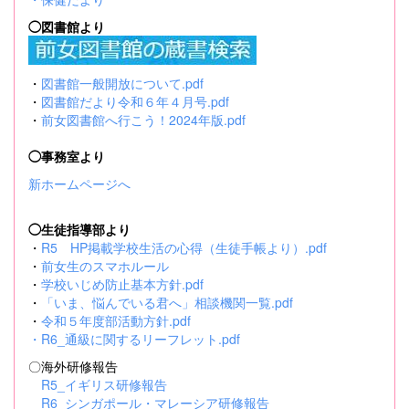
◯図書館より
・
図書館一般開放について.pdf
・
図書館だより令和６年４月号.pdf
・
前女図書館へ行こう！2024年版.pdf
◯事務室より
新ホームページへ
◯生徒指導部より
・
R5 HP掲載学校生活の心得（生徒手帳より）.pdf
・
前女生のスマホルール
・
学校いじめ防止基本方針.pdf
・
「いま、悩んでいる君へ」相談機関一覧.pdf
・
令和５年度部活動方針.pdf
・
R6_通級に関するリーフレット.pdf
〇海外研修報告
R5_イギリス研修報告
R6_シンガポール・マレーシア研修報告