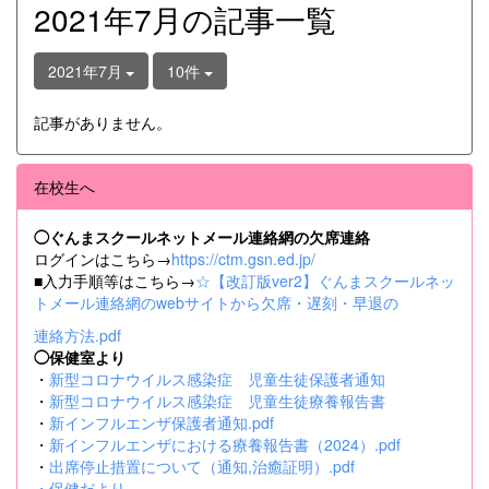
2021年7月の記事一覧
2021年7月
10件
記事がありません。
在校生へ
◯ぐんまスクールネットメール連絡網の欠席連絡
ログインはこちら→
https://ctm.gsn.ed.jp/
■入力手順等はこちら→
☆【改訂版ver2】ぐんまスクールネッ
トメール連絡網のwebサイトから欠席・遅刻・早退の
連絡方法.pdf
◯保健室より
・
新型コロナウイルス感染症 児童生徒保護者通知
・
新型コロナウイルス感染症 児童生徒療養報告書
・
新インフルエンザ保護者通知.pdf
・
新インフルエンザにおける療養報告書（2024）.pdf
・
出席停止措置について（通知,治癒証明）.pdf
・
保健だより