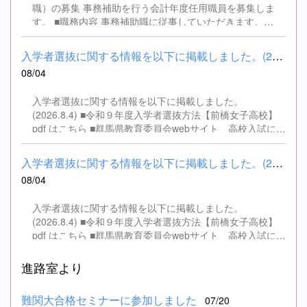
職）の募集 事務補助を行う会計年度任用職員を募集しま
す。 ■職務内容 事務補助職に従事していただきます。
SSH（スーパーサイエンスハイスクール）事業にかかるパ
ソコンでの文書・資料作成、データ入力・整理事務、電話
入学者選抜に関する情報を以下に掲載しました。(2026.8.4) ■令和...
対応、書類の整理、その他事務補助業務全般 ■募集人数 １
08/04
名 ■募集対象 以下の条件を満たしている方 基本的なパソコ
ン操作（Word、Excelなど）ができる方 なお、以下に該当
入学者選抜に関する情報を以下に掲載しました。
する方は、応募できませんので御了承ください。 （1）地
(2026.8.4) ■令和９年度入学者選抜方法【前橋女子高校】
方公務員法第16条に該当する者（以下のいずれかに該当す
pdf はこちら ■群馬県教育委員会webサイト 高校入試に関
る人） ・禁錮以上の刑に処せられ、その執行を終わるまで
するページはこちら
又は執行を受けることがなくなるまでの者 ・群馬県職員と
して懲戒免職の処分を受け、当該処分の日から2年を経過
入学者選抜に関する情報を以下に掲載しました。(2026.8.4) ■令和...
しない者 ・人事委員会又は公平委員会の委員の職にあっ
08/04
て、地方公務員法第60条から第63条までに規定する罪を犯
し、刑に処せられた者 ・日本国憲法又はその下に成立した
入学者選抜に関する情報を以下に掲載しました。
政府を暴力で破壊することを主張する政党その他の団体を
(2026.8.4) ■令和９年度入学者選抜方法【前橋女子高校】
結成し、又はこれに加入した者 （2）平成11年改正前の民
pdf はこちら ■群馬県教育委員会webサイト 高校入試に関
法の規定による準禁治産の宣告を受けている者（心...
するページはこちら
進路室より
難関大合格セミナーに参加しました
07/20