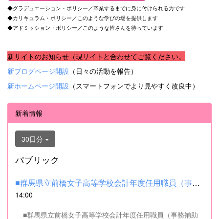
◆グラデュエーション・ポリシー／卒業するまでに身に付けられる力です
◆カリキュラム・ポリシー／このような学びの場を提供します
◆アドミッション・ポリシー／このような皆さんを待っています
新サイトのお知らせ（現サイトと合わせてご覧ください。
新ブログページ開設
（日々の活動を報告）
新ホームページ開設
（スマートフォンでより見やすく改良中）
新着情報
30日分
パブリック
■群馬県立前橋女子高等学校会計年度任用職員（事務補助職）の募集...
14:00
■群馬県立前橋女子高等学校会計年度任用職員（事務補助