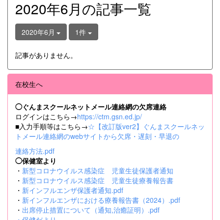
2020年6月の記事一覧
2020年6月
1件
記事がありません。
在校生へ
◯ぐんまスクールネットメール連絡網の欠席連絡
ログインはこちら→
https://ctm.gsn.ed.jp/
■入力手順等はこちら→
☆【改訂版ver2】ぐんまスクールネッ
トメール連絡網のwebサイトから欠席・遅刻・早退の
連絡方法.pdf
◯保健室より
・
新型コロナウイルス感染症 児童生徒保護者通知
・
新型コロナウイルス感染症 児童生徒療養報告書
・
新インフルエンザ保護者通知.pdf
・
新インフルエンザにおける療養報告書（2024）.pdf
・
出席停止措置について（通知,治癒証明）.pdf
・
保健だより