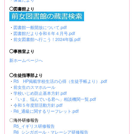
◯図書館より
・
図書館一般開放について.pdf
・
図書館だより令和６年４月号.pdf
・
前女図書館へ行こう！2024年版.pdf
◯事務室より
新ホームページへ
◯生徒指導部より
・
R5 HP掲載学校生活の心得（生徒手帳より）.pdf
・
前女生のスマホルール
・
学校いじめ防止基本方針.pdf
・
「いま、悩んでいる君へ」相談機関一覧.pdf
・
令和５年度部活動方針.pdf
・
R6_通級に関するリーフレット.pdf
〇海外研修報告
R5_イギリス研修報告
R6_シンガポール・マレーシア研修報告