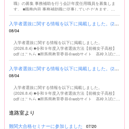
職）の募集 事務補助を行う会計年度任用職員を募集しま
す。 ■職務内容 事務補助職に従事していただきます。
SSH（スーパーサイエンスハイスクール）事業にかかるパ
ソコンでの文書・資料作成、データ入力・整理事務、電話
入学者選抜に関する情報を以下に掲載しました。(2026.8.4) ■令和...
対応、書類の整理、その他事務補助業務全般 ■募集人数 １
08/04
名 ■募集対象 以下の条件を満たしている方 基本的なパソコ
ン操作（Word、Excelなど）ができる方 なお、以下に該当
入学者選抜に関する情報を以下に掲載しました。
する方は、応募できませんので御了承ください。 （1）地
(2026.8.4) ■令和９年度入学者選抜方法【前橋女子高校】
方公務員法第16条に該当する者（以下のいずれかに該当す
pdf はこちら ■群馬県教育委員会webサイト 高校入試に関
る人） ・禁錮以上の刑に処せられ、その執行を終わるまで
するページはこちら
又は執行を受けることがなくなるまでの者 ・群馬県職員と
して懲戒免職の処分を受け、当該処分の日から2年を経過
入学者選抜に関する情報を以下に掲載しました。(2026.8.4) ■令和...
しない者 ・人事委員会又は公平委員会の委員の職にあっ
08/04
て、地方公務員法第60条から第63条までに規定する罪を犯
し、刑に処せられた者 ・日本国憲法又はその下に成立した
入学者選抜に関する情報を以下に掲載しました。
政府を暴力で破壊することを主張する政党その他の団体を
(2026.8.4) ■令和９年度入学者選抜方法【前橋女子高校】
結成し、又はこれに加入した者 （2）平成11年改正前の民
pdf はこちら ■群馬県教育委員会webサイト 高校入試に関
法の規定による準禁治産の宣告を受けている者（心...
するページはこちら
進路室より
難関大合格セミナーに参加しました
07/20