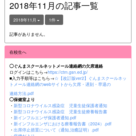
2018年11月の記事一覧
2018年11月
1件
記事がありません。
在校生へ
◯ぐんまスクールネットメール連絡網の欠席連絡
ログインはこちら→
https://ctm.gsn.ed.jp/
■入力手順等はこちら→
☆【改訂版ver2】ぐんまスクールネッ
トメール連絡網のwebサイトから欠席・遅刻・早退の
連絡方法.pdf
◯保健室より
・
新型コロナウイルス感染症 児童生徒保護者通知
・
新型コロナウイルス感染症 児童生徒療養報告書
・
新インフルエンザ保護者通知.pdf
・
新インフルエンザにおける療養報告書（2024）.pdf
・
出席停止措置について（通知,治癒証明）.pdf
・
保健だより