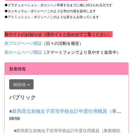
◆グラデュエーション・ポリシー／卒業するまでに身に付けられる力です
◆カリキュラム・ポリシー／このような学びの場を提供します
◆アドミッション・ポリシー／このような皆さんを待っています
新サイトのお知らせ（現サイトと合わせてご覧ください。
新ブログページ開設
（日々の活動を報告）
新ホームページ開設
（スマートフォンでより見やすく改良中）
新着情報
30日分
パブリック
■群馬県立前橋女子高等学校会計年度任用職員（事務補助職）の募集...
08/06
■群馬県立前橋女子高等学校会計年度任用職員（事務補助