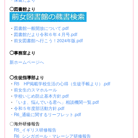
◯図書館より
・
図書館一般開放について.pdf
・
図書館だより令和６年４月号.pdf
・
前女図書館へ行こう！2024年版.pdf
◯事務室より
新ホームページへ
◯生徒指導部より
・
R5 HP掲載学校生活の心得（生徒手帳より）.pdf
・
前女生のスマホルール
・
学校いじめ防止基本方針.pdf
・
「いま、悩んでいる君へ」相談機関一覧.pdf
・
令和５年度部活動方針.pdf
・
R6_通級に関するリーフレット.pdf
〇海外研修報告
R5_イギリス研修報告
R6_シンガポール・マレーシア研修報告