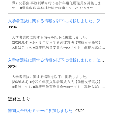
職）の募集 事務補助を行う会計年度任用職員を募集しま
す。 ■職務内容 事務補助職に従事していただきます。
SSH（スーパーサイエンスハイスクール）事業にかかるパ
ソコンでの文書・資料作成、データ入力・整理事務、電話
入学者選抜に関する情報を以下に掲載しました。(2026.8.4) ■令和...
対応、書類の整理、その他事務補助業務全般 ■募集人数 １
08/04
名 ■募集対象 以下の条件を満たしている方 基本的なパソコ
ン操作（Word、Excelなど）ができる方 なお、以下に該当
入学者選抜に関する情報を以下に掲載しました。
する方は、応募できませんので御了承ください。 （1）地
(2026.8.4) ■令和９年度入学者選抜方法【前橋女子高校】
方公務員法第16条に該当する者（以下のいずれかに該当す
pdf はこちら ■群馬県教育委員会webサイト 高校入試に関
る人） ・禁錮以上の刑に処せられ、その執行を終わるまで
するページはこちら
又は執行を受けることがなくなるまでの者 ・群馬県職員と
して懲戒免職の処分を受け、当該処分の日から2年を経過
入学者選抜に関する情報を以下に掲載しました。(2026.8.4) ■令和...
しない者 ・人事委員会又は公平委員会の委員の職にあっ
08/04
て、地方公務員法第60条から第63条までに規定する罪を犯
し、刑に処せられた者 ・日本国憲法又はその下に成立した
入学者選抜に関する情報を以下に掲載しました。
政府を暴力で破壊することを主張する政党その他の団体を
(2026.8.4) ■令和９年度入学者選抜方法【前橋女子高校】
結成し、又はこれに加入した者 （2）平成11年改正前の民
pdf はこちら ■群馬県教育委員会webサイト 高校入試に関
法の規定による準禁治産の宣告を受けている者（心...
するページはこちら
進路室より
難関大合格セミナーに参加しました
07/20