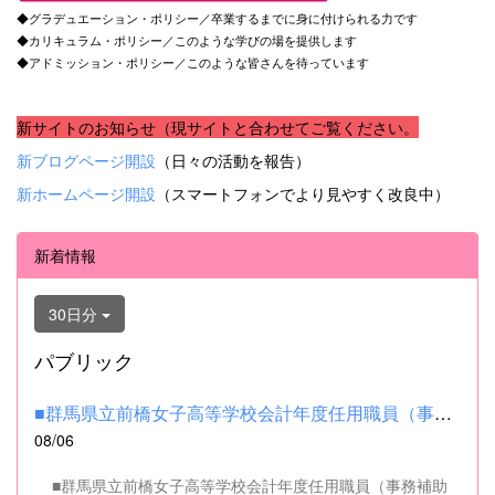
◆グラデュエーション・ポリシー／卒業するまでに身に付けられる力です
◆カリキュラム・ポリシー／このような学びの場を提供します
◆アドミッション・ポリシー／このような皆さんを待っています
新サイトのお知らせ（現サイトと合わせてご覧ください。
新ブログページ開設
（日々の活動を報告）
新ホームページ開設
（スマートフォンでより見やすく改良中）
新着情報
30日分
パブリック
■群馬県立前橋女子高等学校会計年度任用職員（事務補助職）の募集...
08/06
■群馬県立前橋女子高等学校会計年度任用職員（事務補助