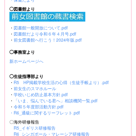
◯図書館より
・
図書館一般開放について.pdf
・
図書館だより令和６年４月号.pdf
・
前女図書館へ行こう！2024年版.pdf
◯事務室より
新ホームページへ
◯生徒指導部より
・
R5 HP掲載学校生活の心得（生徒手帳より）.pdf
・
前女生のスマホルール
・
学校いじめ防止基本方針.pdf
・
「いま、悩んでいる君へ」相談機関一覧.pdf
・
令和５年度部活動方針.pdf
・
R6_通級に関するリーフレット.pdf
〇海外研修報告
R5_イギリス研修報告
R6_シンガポール・マレーシア研修報告