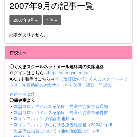
2007年9月の記事一覧
2007年9月
1件
記事がありません。
在校生へ
◯ぐんまスクールネットメール連絡網の欠席連絡
ログインはこちら→
https://ctm.gsn.ed.jp/
■入力手順等はこちら→
☆【改訂版ver2】ぐんまスクールネッ
トメール連絡網のwebサイトから欠席・遅刻・早退の
連絡方法.pdf
◯保健室より
・
新型コロナウイルス感染症 児童生徒保護者通知
・
新型コロナウイルス感染症 児童生徒療養報告書
・
新インフルエンザ保護者通知.pdf
・
新インフルエンザにおける療養報告書（2024）.pdf
・
出席停止措置について（通知,治癒証明）.pdf
・
保健だより