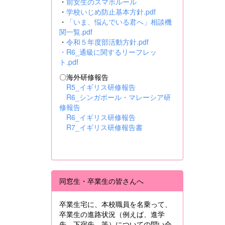
・
前女生のスマホルール
・
学校いじめ防止基本方針.pdf
・
「いま、悩んでいる君へ」相談機
関一覧.pdf
・
令和５年度部活動方針.pdf
・
R6_通級に関するリーフレッ
ト.pdf
〇海外研修報告
R5_イギリス研修報告
R6_シンガポール・マレーシア研
修報告
R6_イギリス研修報告
R7_イギリス研修報告書
同窓生・卒業生の皆さんへ
卒業生宅に、本校職員を名乗って、
卒業生の進路状況（例えば、進学
先、下宿先 等）についての問い合