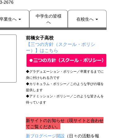
-2676
中学生の皆様
卒業生へ
在校生へ
へ
前橋女子高校
【三つの方針（スクール・ポリシ
ー）】はこちら
◆グラデュエーション・ポリシー／卒業するまでに
身に付けられる力です
◆カリキュラム・ポリシー／このような学びの場を
提供します
◆アドミッション・ポリシー／このような皆さんを
待っています
新サイトのお知らせ（現サイトと合わせ
てご覧ください。
新ブログページ開設
（日々の活動を報