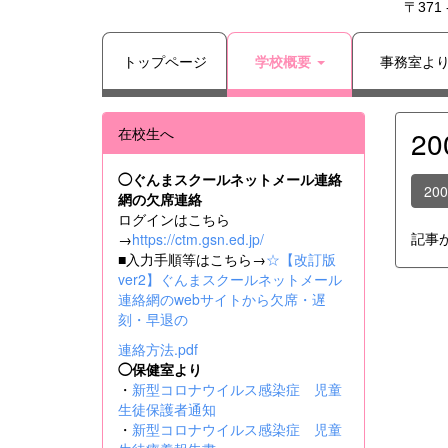
〒371
トップページ
学校概要
事務室よ
在校生へ
2
◯ぐんまスクールネットメール連絡
20
網の欠席連絡
ログインはこちら
記事
→
https://ctm.gsn.ed.jp/
■入力手順等はこちら→
☆【改訂版
ver2】ぐんまスクールネットメール
連絡網のwebサイトから欠席・遅
刻・早退の
連絡方法.pdf
◯保健室より
・
新型コロナウイルス感染症 児童
生徒保護者通知
・
新型コロナウイルス感染症 児童