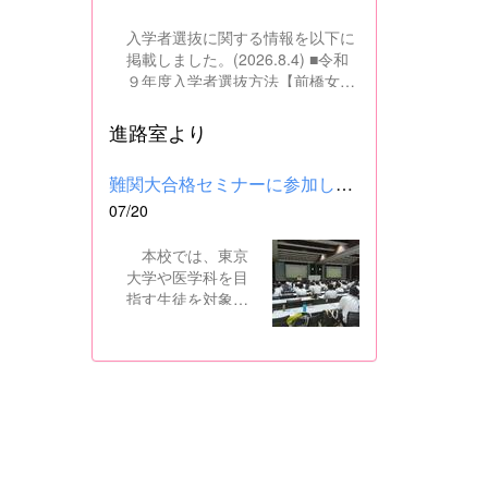
入学者選抜に関する情報を以下に
掲載しました。(2026.8.4) ■令和
９年度入学者選抜方法【前橋女子
高校】pdf はこちら ■群馬県教育
委員会webサイト 高校入試に関
進路室より
するページはこちら
難関大合格セミナーに参加しました
07/20
本校では、東京
大学や医学科を目
指す生徒を対象
に、県内の進学校
と共同で難関大合
格セミナーを行っ
ています。 12日
には、本校を会場
に群馬県高校3年生
東大合格セミナー
が開催され、本校