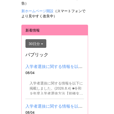
告）
新ホームページ開設
（スマートフォンで
より見やすく改良中）
新着情報
30日分
パブリック
入学者選抜に関する情報を以下に掲載しました。(2026.8.4) ■令和...
08/04
入学者選抜に関する情報を以下に
掲載しました。(2026.8.4) ■令和
９年度入学者選抜方法【前橋女子
高校】pdf はこちら ■群馬県教育
委員会webサイト 高校入試に関
入学者選抜に関する情報を以下に掲載しました。(2026.8.4) ■令和...
するページはこちら
08/04