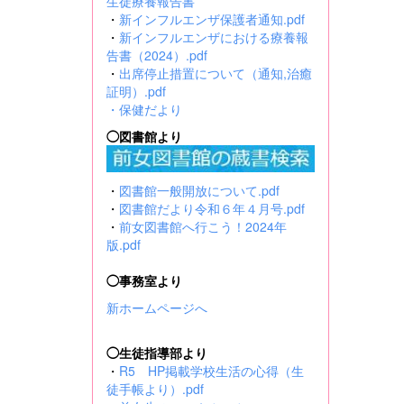
生徒療養報告書
・
新インフルエンザ保護者通知.pdf
・
新インフルエンザにおける療養報
告書（2024）.pdf
・
出席停止措置について（通知,治癒
証明）.pdf
・
保健だより
◯図書館より
・
図書館一般開放について.pdf
・
図書館だより令和６年４月号.pdf
・
前女図書館へ行こう！2024年
版.pdf
◯事務室より
新ホームページへ
◯生徒指導部より
・
R5 HP掲載学校生活の心得（生
徒手帳より）.pdf