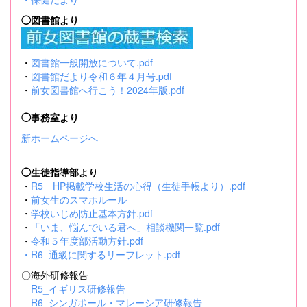
◯図書館より
・
図書館一般開放について.pdf
・
図書館だより令和６年４月号.pdf
・
前女図書館へ行こう！2024年版.pdf
◯事務室より
新ホームページへ
◯生徒指導部より
・
R5 HP掲載学校生活の心得（生徒手帳より）.pdf
・
前女生のスマホルール
・
学校いじめ防止基本方針.pdf
・
「いま、悩んでいる君へ」相談機関一覧.pdf
・
令和５年度部活動方針.pdf
・
R6_通級に関するリーフレット.pdf
〇海外研修報告
R5_イギリス研修報告
R6_シンガポール・マレーシア研修報告