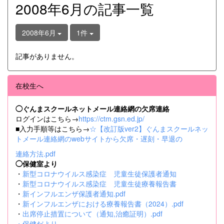
2008年6月の記事一覧
2008年6月
1件
記事がありません。
在校生へ
◯ぐんまスクールネットメール連絡網の欠席連絡
ログインはこちら→
https://ctm.gsn.ed.jp/
■入力手順等はこちら→
☆【改訂版ver2】ぐんまスクールネッ
トメール連絡網のwebサイトから欠席・遅刻・早退の
連絡方法.pdf
◯保健室より
・
新型コロナウイルス感染症 児童生徒保護者通知
・
新型コロナウイルス感染症 児童生徒療養報告書
・
新インフルエンザ保護者通知.pdf
・
新インフルエンザにおける療養報告書（2024）.pdf
・
出席停止措置について（通知,治癒証明）.pdf
・
保健だより