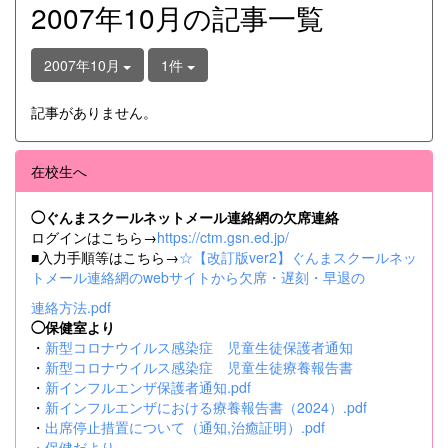
2007年10月の記事一覧
2007年10月
1件
記事がありません。
在校生へ
◯ぐんまスクールネットメール連絡網の欠席連絡
ログインはこちら→
https://ctm.gsn.ed.jp/
■入力手順等はこちら→
☆【改訂版ver2】ぐんまスクールネッ
トメール連絡網のwebサイトから欠席・遅刻・早退の
連絡方法.pdf
◯保健室より
・
新型コロナウイルス感染症 児童生徒保護者通知
・
新型コロナウイルス感染症 児童生徒療養報告書
・
新インフルエンザ保護者通知.pdf
・
新インフルエンザにおける療養報告書（2024）.pdf
・
出席停止措置について（通知,治癒証明）.pdf
・
保健だより