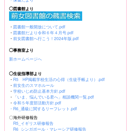
◯図書館より
・
図書館一般開放について.pdf
・
図書館だより令和６年４月号.pdf
・
前女図書館へ行こう！2024年版.pdf
◯事務室より
新ホームページへ
◯生徒指導部より
・
R5 HP掲載学校生活の心得（生徒手帳より）.pdf
・
前女生のスマホルール
・
学校いじめ防止基本方針.pdf
・
「いま、悩んでいる君へ」相談機関一覧.pdf
・
令和５年度部活動方針.pdf
・
R6_通級に関するリーフレット.pdf
〇海外研修報告
R5_イギリス研修報告
R6_シンガポール・マレーシア研修報告