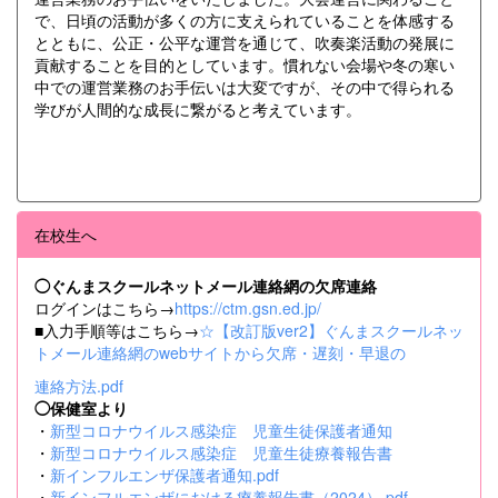
で、日頃の活動が多くの方に支えられていることを体感する
とともに、公正・公平な運営を通じて、吹奏楽活動の発展に
貢献することを目的としています。慣れない会場や冬の寒い
中での運営業務のお手伝いは大変ですが、その中で得られる
学びが人間的な成長に繋がると考えています。
在校生へ
◯ぐんまスクールネットメール連絡網の欠席連絡
ログインはこちら→
https://ctm.gsn.ed.jp/
■入力手順等はこちら→
☆【改訂版ver2】ぐんまスクールネッ
トメール連絡網のwebサイトから欠席・遅刻・早退の
連絡方法.pdf
◯保健室より
・
新型コロナウイルス感染症 児童生徒保護者通知
・
新型コロナウイルス感染症 児童生徒療養報告書
・
新インフルエンザ保護者通知.pdf
・
新インフルエンザにおける療養報告書（2024）.pdf