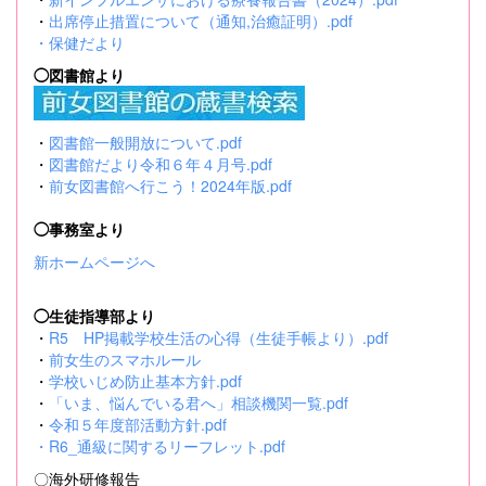
・
出席停止措置について（通知,治癒証明）.pdf
・
保健だより
◯図書館より
・
図書館一般開放について.pdf
・
図書館だより令和６年４月号.pdf
・
前女図書館へ行こう！2024年版.pdf
◯事務室より
新ホームページへ
◯生徒指導部より
・
R5 HP掲載学校生活の心得（生徒手帳より）.pdf
・
前女生のスマホルール
・
学校いじめ防止基本方針.pdf
・
「いま、悩んでいる君へ」相談機関一覧.pdf
・
令和５年度部活動方針.pdf
・
R6_通級に関するリーフレット.pdf
〇海外研修報告