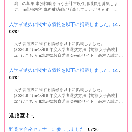
職）の募集 事務補助を行う会計年度任用職員を募集しま
す。 ■職務内容 事務補助職に従事していただきます。
SSH（スーパーサイエンスハイスクール）事業にかかるパ
ソコンでの文書・資料作成、データ入力・整理事務、電話
入学者選抜に関する情報を以下に掲載しました。(2026.8.4) ■令和...
対応、書類の整理、その他事務補助業務全般 ■募集人数 １
08/04
名 ■募集対象 以下の条件を満たしている方 基本的なパソコ
ン操作（Word、Excelなど）ができる方 なお、以下に該当
入学者選抜に関する情報を以下に掲載しました。
する方は、応募できませんので御了承ください。 （1）地
(2026.8.4) ■令和９年度入学者選抜方法【前橋女子高校】
方公務員法第16条に該当する者（以下のいずれかに該当す
pdf はこちら ■群馬県教育委員会webサイト 高校入試に関
る人） ・禁錮以上の刑に処せられ、その執行を終わるまで
するページはこちら
又は執行を受けることがなくなるまでの者 ・群馬県職員と
して懲戒免職の処分を受け、当該処分の日から2年を経過
入学者選抜に関する情報を以下に掲載しました。(2026.8.4) ■令和...
しない者 ・人事委員会又は公平委員会の委員の職にあっ
08/04
て、地方公務員法第60条から第63条までに規定する罪を犯
し、刑に処せられた者 ・日本国憲法又はその下に成立した
入学者選抜に関する情報を以下に掲載しました。
政府を暴力で破壊することを主張する政党その他の団体を
(2026.8.4) ■令和９年度入学者選抜方法【前橋女子高校】
結成し、又はこれに加入した者 （2）平成11年改正前の民
pdf はこちら ■群馬県教育委員会webサイト 高校入試に関
法の規定による準禁治産の宣告を受けている者（心...
するページはこちら
進路室より
難関大合格セミナーに参加しました
07/20