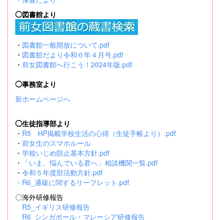
◯図書館より
・
図書館一般開放について.pdf
・
図書館だより令和６年４月号.pdf
・
前女図書館へ行こう！2024年版.pdf
◯事務室より
新ホームページへ
◯生徒指導部より
・
R5 HP掲載学校生活の心得（生徒手帳より）.pdf
・
前女生のスマホルール
・
学校いじめ防止基本方針.pdf
・
「いま、悩んでいる君へ」相談機関一覧.pdf
・
令和５年度部活動方針.pdf
・
R6_通級に関するリーフレット.pdf
〇海外研修報告
R5_イギリス研修報告
R6_シンガポール・マレーシア研修報告