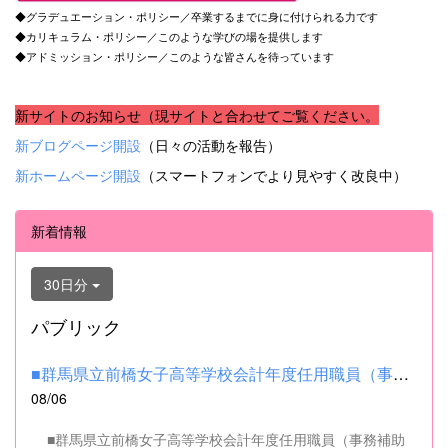
◆グラデュエーション・ポリシー／卒業するまでに身に付けられる力です
◆カリキュラム・ポリシー／このような学びの場を提供します
◆アドミッション・ポリシー／このような皆さんを待っています
新サイトのお知らせ（現サイトと合わせてご覧ください。
新ブログページ開設
（日々の活動を報告）
新ホームページ開設
（スマートフォンでより見やすく改良中）
新着情報
30日分
パブリック
■群馬県立前橋女子高等学校会計年度任用職員（事務補助職）の募集...
08/06
■群馬県立前橋女子高等学校会計年度任用職員（事務補助