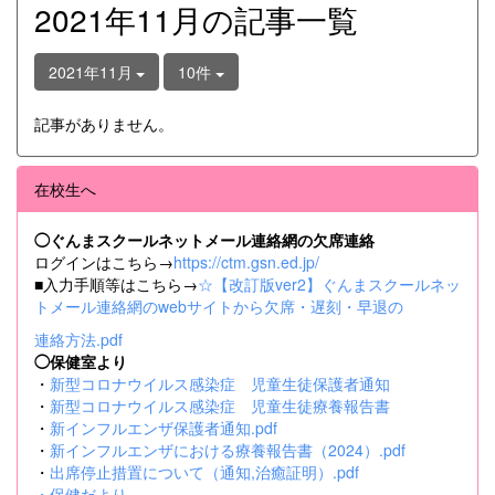
2021年11月の記事一覧
2021年11月
10件
記事がありません。
在校生へ
◯ぐんまスクールネットメール連絡網の欠席連絡
ログインはこちら→
https://ctm.gsn.ed.jp/
■入力手順等はこちら→
☆【改訂版ver2】ぐんまスクールネッ
トメール連絡網のwebサイトから欠席・遅刻・早退の
連絡方法.pdf
◯保健室より
・
新型コロナウイルス感染症 児童生徒保護者通知
・
新型コロナウイルス感染症 児童生徒療養報告書
・
新インフルエンザ保護者通知.pdf
・
新インフルエンザにおける療養報告書（2024）.pdf
・
出席停止措置について（通知,治癒証明）.pdf
・
保健だより