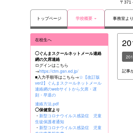
〒371
トップページ
学校概要
事務室よ
在校生へ
2
◯ぐんまスクールネットメール連絡
20
網の欠席連絡
ログインはこちら
記事
→
https://ctm.gsn.ed.jp/
■入力手順等はこちら→
☆【改訂版
ver2】ぐんまスクールネットメール
連絡網のwebサイトから欠席・遅
刻・早退の
連絡方法.pdf
◯保健室より
・
新型コロナウイルス感染症 児童
生徒保護者通知
・
新型コロナウイルス感染症 児童