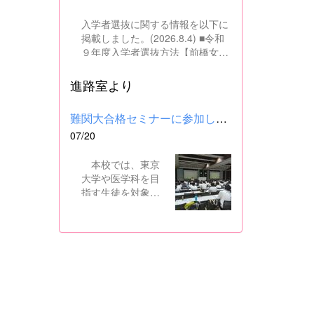
入学者選抜に関する情報を以下に
掲載しました。(2026.8.4) ■令和
９年度入学者選抜方法【前橋女子
高校】pdf はこちら ■群馬県教育
委員会webサイト 高校入試に関
進路室より
するページはこちら
難関大合格セミナーに参加しました
07/20
本校では、東京
大学や医学科を目
指す生徒を対象
に、県内の進学校
と共同で難関大合
格セミナーを行っ
ています。 12日
には、本校を会場
に群馬県高校3年生
東大合格セミナー
が開催され、本校