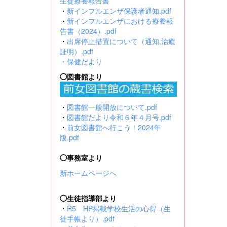
生徒療養報告書
・
新インフルエンザ保護者通知.pdf
・
新インフルエンザにおける療養報
告書（2024）.pdf
・
出席停止措置について（通知,治癒
証明）.pdf
・
保健だより
◯図書館より
・
図書館一般開放について.pdf
・
図書館だより令和６年４月号.pdf
・
前女図書館へ行こう！2024年
版.pdf
◯事務室より
新ホームページへ
◯生徒指導部より
・
R5 HP掲載学校生活の心得（生
徒手帳より）.pdf