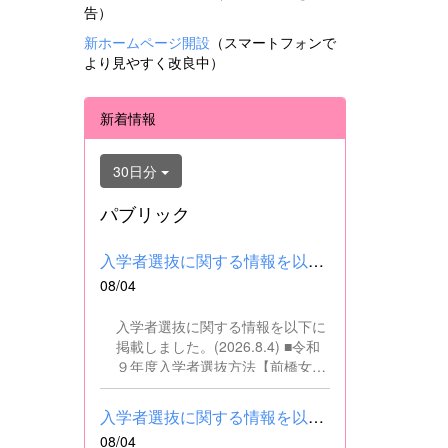
告）
新ホームページ開設
（スマートフォンで
より見やすく改良中）
新着情報
30日分
パブリック
入学者選抜に関する情報を以下に掲載しました。(2026.8.4) ■令和...
08/04
入学者選抜に関する情報を以下に
掲載しました。(2026.8.4) ■令和
９年度入学者選抜方法【前橋女子
高校】pdf はこちら ■群馬県教育
委員会webサイト 高校入試に関
入学者選抜に関する情報を以下に掲載しました。(2026.8.4) ■令和...
するページはこちら
08/04