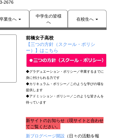
-2676
中学生の皆様
卒業生へ
在校生へ
へ
前橋女子高校
【三つの方針（スクール・ポリシ
ー）】はこちら
◆グラデュエーション・ポリシー／卒業するまでに
身に付けられる力です
◆カリキュラム・ポリシー／このような学びの場を
提供します
◆アドミッション・ポリシー／このような皆さんを
待っています
新サイトのお知らせ（現サイトと合わせ
てご覧ください。
新ブログページ開設
（日々の活動を報