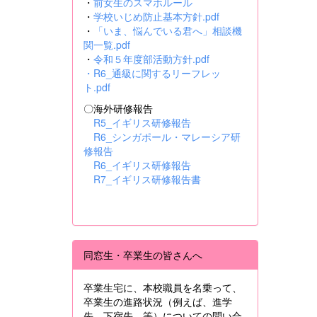
・
前女生のスマホルール
・
学校いじめ防止基本方針.pdf
・
「いま、悩んでいる君へ」相談機
関一覧.pdf
・
令和５年度部活動方針.pdf
・
R6_通級に関するリーフレッ
ト.pdf
〇海外研修報告
R5_イギリス研修報告
R6_シンガポール・マレーシア研
修報告
R6_イギリス研修報告
R7_イギリス研修報告書
同窓生・卒業生の皆さんへ
卒業生宅に、本校職員を名乗って、
卒業生の進路状況（例えば、進学
先、下宿先 等）についての問い合