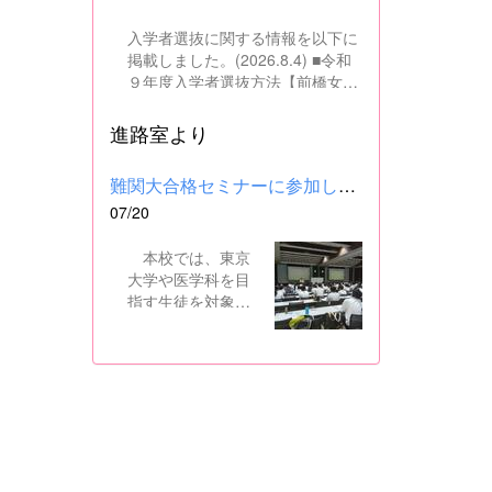
入学者選抜に関する情報を以下に
掲載しました。(2026.8.4) ■令和
９年度入学者選抜方法【前橋女子
高校】pdf はこちら ■群馬県教育
委員会webサイト 高校入試に関
進路室より
するページはこちら
難関大合格セミナーに参加しました
07/20
本校では、東京
大学や医学科を目
指す生徒を対象
に、県内の進学校
と共同で難関大合
格セミナーを行っ
ています。 12日
には、本校を会場
に群馬県高校3年生
東大合格セミナー
が開催され、本校