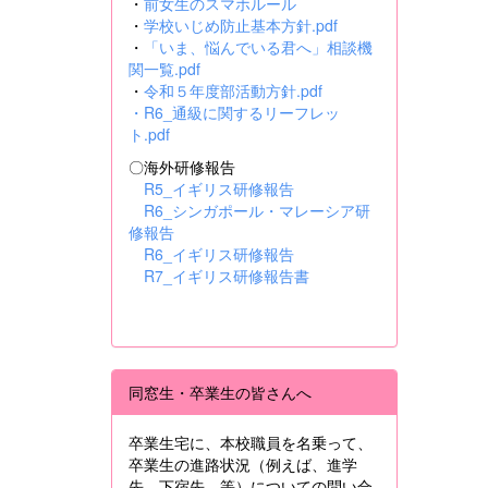
・
前女生のスマホルール
・
学校いじめ防止基本方針.pdf
・
「いま、悩んでいる君へ」相談機
関一覧.pdf
・
令和５年度部活動方針.pdf
・
R6_通級に関するリーフレッ
ト.pdf
〇海外研修報告
R5_イギリス研修報告
R6_シンガポール・マレーシア研
修報告
R6_イギリス研修報告
R7_イギリス研修報告書
同窓生・卒業生の皆さんへ
卒業生宅に、本校職員を名乗って、
卒業生の進路状況（例えば、進学
先、下宿先 等）についての問い合