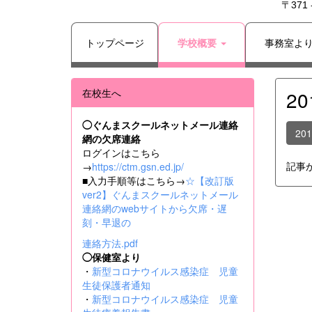
〒371
トップページ
学校概要
事務室よ
在校生へ
2
◯ぐんまスクールネットメール連絡
20
網の欠席連絡
ログインはこちら
記事
→
https://ctm.gsn.ed.jp/
■入力手順等はこちら→
☆【改訂版
ver2】ぐんまスクールネットメール
連絡網のwebサイトから欠席・遅
刻・早退の
連絡方法.pdf
◯保健室より
・
新型コロナウイルス感染症 児童
生徒保護者通知
・
新型コロナウイルス感染症 児童