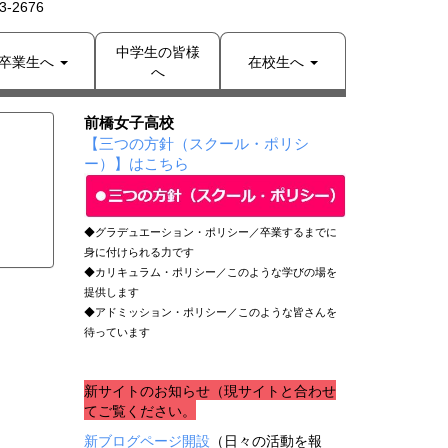
-2676
中学生の皆様
卒業生へ
在校生へ
へ
前橋女子高校
【三つの方針（スクール・ポリシ
ー）】はこちら
◆グラデュエーション・ポリシー／卒業するまでに
身に付けられる力です
◆カリキュラム・ポリシー／このような学びの場を
提供します
◆アドミッション・ポリシー／このような皆さんを
待っています
新サイトのお知らせ（現サイトと合わせ
てご覧ください。
新ブログページ開設
（日々の活動を報