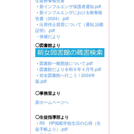
生徒療養報告書
・
新インフルエンザ保護者通知.pdf
・
新インフルエンザにおける療養報
告書（2024）.pdf
・
出席停止措置について（通知,治癒
証明）.pdf
・
保健だより
◯図書館より
・
図書館一般開放について.pdf
・
図書館だより令和６年４月号.pdf
・
前女図書館へ行こう！2024年
版.pdf
◯事務室より
新ホームページへ
◯生徒指導部より
・
R5 HP掲載学校生活の心得（生
徒手帳より）.pdf