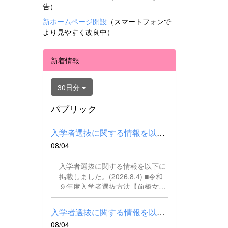
告）
新ホームページ開設
（スマートフォンで
より見やすく改良中）
新着情報
30日分
パブリック
入学者選抜に関する情報を以下に掲載しました。(2026.8.4) ■令和...
08/04
入学者選抜に関する情報を以下に
掲載しました。(2026.8.4) ■令和
９年度入学者選抜方法【前橋女子
高校】pdf はこちら ■群馬県教育
委員会webサイト 高校入試に関
入学者選抜に関する情報を以下に掲載しました。(2026.8.4) ■令和...
するページはこちら
08/04