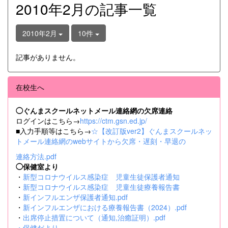
2010年2月の記事一覧
2010年2月
10件
記事がありません。
在校生へ
◯ぐんまスクールネットメール連絡網の欠席連絡
ログインはこちら→
https://ctm.gsn.ed.jp/
■入力手順等はこちら→
☆【改訂版ver2】ぐんまスクールネッ
トメール連絡網のwebサイトから欠席・遅刻・早退の
連絡方法.pdf
◯保健室より
・
新型コロナウイルス感染症 児童生徒保護者通知
・
新型コロナウイルス感染症 児童生徒療養報告書
・
新インフルエンザ保護者通知.pdf
・
新インフルエンザにおける療養報告書（2024）.pdf
・
出席停止措置について（通知,治癒証明）.pdf
・
保健だより