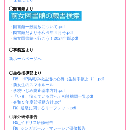
◯図書館より
・
図書館一般開放について.pdf
・
図書館だより令和６年４月号.pdf
・
前女図書館へ行こう！2024年版.pdf
◯事務室より
新ホームページへ
◯生徒指導部より
・
R5 HP掲載学校生活の心得（生徒手帳より）.pdf
・
前女生のスマホルール
・
学校いじめ防止基本方針.pdf
・
「いま、悩んでいる君へ」相談機関一覧.pdf
・
令和５年度部活動方針.pdf
・
R6_通級に関するリーフレット.pdf
〇海外研修報告
R5_イギリス研修報告
R6_シンガポール・マレーシア研修報告