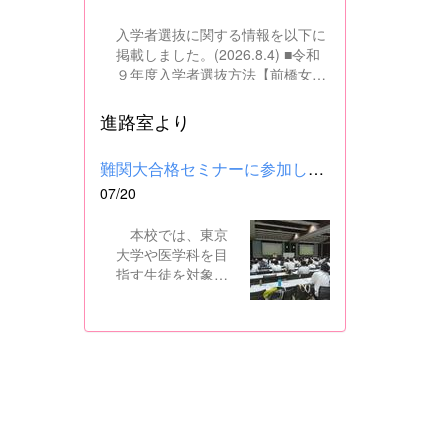
入学者選抜に関する情報を以下に
掲載しました。(2026.8.4) ■令和
９年度入学者選抜方法【前橋女子
高校】pdf はこちら ■群馬県教育
委員会webサイト 高校入試に関
進路室より
するページはこちら
難関大合格セミナーに参加しました
07/20
本校では、東京
大学や医学科を目
指す生徒を対象
に、県内の進学校
と共同で難関大合
格セミナーを行っ
ています。 12日
には、本校を会場
に群馬県高校3年生
東大合格セミナー
が開催され、本校