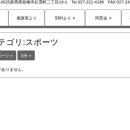
 -0025群馬県前橋市紅雲町二丁目19-1 Tel 027-221-4188 FAX 027-243
り
進路室より
SSHより
同窓会
テゴリ:スポーツ
ポーツ
5件
がありません。