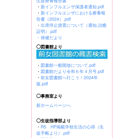
生徒療養報告書
・
新インフルエンザ保護者通知.pdf
・
新インフルエンザにおける療養報
告書（2024）.pdf
・
出席停止措置について（通知,治癒
証明）.pdf
・
保健だより
◯図書館より
・
図書館一般開放について.pdf
・
図書館だより令和６年４月号.pdf
・
前女図書館へ行こう！2024年
版.pdf
◯事務室より
新ホームページへ
◯生徒指導部より
・
R5 HP掲載学校生活の心得（生
徒手帳より）.pdf