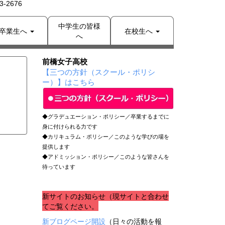
-2676
中学生の皆様
卒業生へ
在校生へ
へ
前橋女子高校
【三つの方針（スクール・ポリシ
ー）】はこちら
◆グラデュエーション・ポリシー／卒業するまでに
身に付けられる力です
◆カリキュラム・ポリシー／このような学びの場を
提供します
◆アドミッション・ポリシー／このような皆さんを
待っています
新サイトのお知らせ（現サイトと合わせ
てご覧ください。
新ブログページ開設
（日々の活動を報