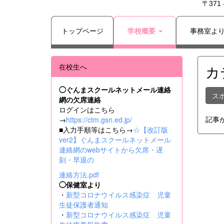
〒371
トップページ
学校概要
事務室よ
在校生へ
カ
◯ぐんまスクールネットメール連絡
ス
網の欠席連絡
ログインはこちら
記事
→
https://ctm.gsn.ed.jp/
■入力手順等はこちら→
☆【改訂版
ver2】ぐんまスクールネットメール
連絡網のwebサイトから欠席・遅
刻・早退の
連絡方法.pdf
◯保健室より
・
新型コロナウイルス感染症 児童
生徒保護者通知
・
新型コロナウイルス感染症 児童