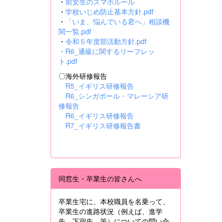
・
前女生のスマホルール
・
学校いじめ防止基本方針.pdf
・
「いま、悩んでいる君へ」相談機
関一覧.pdf
・
令和５年度部活動方針.pdf
・
R6_通級に関するリーフレッ
ト.pdf
〇海外研修報告
R5_イギリス研修報告
R6_シンガポール・マレーシア研
修報告
R6_イギリス研修報告
R7_イギリス研修報告書
同窓生・卒業生の皆さんへ
卒業生宅に、本校職員を名乗って、
卒業生の進路状況（例えば、進学
先、下宿先 等）についての問い合