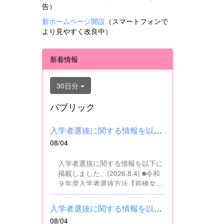
告）
新ホームページ開設
（スマートフォンで
より見やすく改良中）
新着情報
30日分
パブリック
入学者選抜に関する情報を以下に掲載しました。(2026.8.4) ■令和...
08/04
入学者選抜に関する情報を以下に
掲載しました。(2026.8.4) ■令和
９年度入学者選抜方法【前橋女子
高校】pdf はこちら ■群馬県教育
委員会webサイト 高校入試に関
入学者選抜に関する情報を以下に掲載しました。(2026.8.4) ■令和...
するページはこちら
08/04