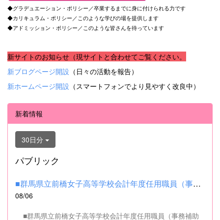
◆グラデュエーション・ポリシー／卒業するまでに身に付けられる力です
◆カリキュラム・ポリシー／このような学びの場を提供します
◆アドミッション・ポリシー／このような皆さんを待っています
新サイトのお知らせ（現サイトと合わせてご覧ください。
新ブログページ開設
（日々の活動を報告）
新ホームページ開設
（スマートフォンでより見やすく改良中）
新着情報
30日分
パブリック
■群馬県立前橋女子高等学校会計年度任用職員（事務補助職）の募集...
08/06
■群馬県立前橋女子高等学校会計年度任用職員（事務補助