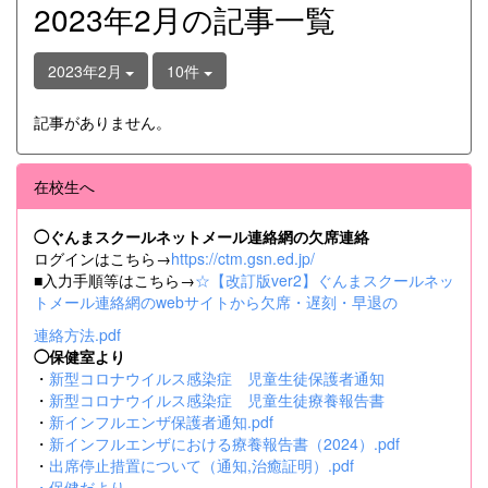
2023年2月の記事一覧
2023年2月
10件
記事がありません。
在校生へ
◯ぐんまスクールネットメール連絡網の欠席連絡
ログインはこちら→
https://ctm.gsn.ed.jp/
■入力手順等はこちら→
☆【改訂版ver2】ぐんまスクールネッ
トメール連絡網のwebサイトから欠席・遅刻・早退の
連絡方法.pdf
◯保健室より
・
新型コロナウイルス感染症 児童生徒保護者通知
・
新型コロナウイルス感染症 児童生徒療養報告書
・
新インフルエンザ保護者通知.pdf
・
新インフルエンザにおける療養報告書（2024）.pdf
・
出席停止措置について（通知,治癒証明）.pdf
・
保健だより