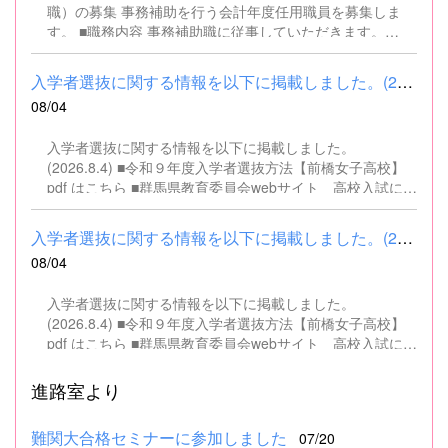
職）の募集 事務補助を行う会計年度任用職員を募集しま
す。 ■職務内容 事務補助職に従事していただきます。
SSH（スーパーサイエンスハイスクール）事業にかかるパ
ソコンでの文書・資料作成、データ入力・整理事務、電話
入学者選抜に関する情報を以下に掲載しました。(2026.8.4) ■令和...
対応、書類の整理、その他事務補助業務全般 ■募集人数 １
08/04
名 ■募集対象 以下の条件を満たしている方 基本的なパソコ
ン操作（Word、Excelなど）ができる方 なお、以下に該当
入学者選抜に関する情報を以下に掲載しました。
する方は、応募できませんので御了承ください。 （1）地
(2026.8.4) ■令和９年度入学者選抜方法【前橋女子高校】
方公務員法第16条に該当する者（以下のいずれかに該当す
pdf はこちら ■群馬県教育委員会webサイト 高校入試に関
る人） ・禁錮以上の刑に処せられ、その執行を終わるまで
するページはこちら
又は執行を受けることがなくなるまでの者 ・群馬県職員と
して懲戒免職の処分を受け、当該処分の日から2年を経過
入学者選抜に関する情報を以下に掲載しました。(2026.8.4) ■令和...
しない者 ・人事委員会又は公平委員会の委員の職にあっ
08/04
て、地方公務員法第60条から第63条までに規定する罪を犯
し、刑に処せられた者 ・日本国憲法又はその下に成立した
入学者選抜に関する情報を以下に掲載しました。
政府を暴力で破壊することを主張する政党その他の団体を
(2026.8.4) ■令和９年度入学者選抜方法【前橋女子高校】
結成し、又はこれに加入した者 （2）平成11年改正前の民
pdf はこちら ■群馬県教育委員会webサイト 高校入試に関
法の規定による準禁治産の宣告を受けている者（心...
するページはこちら
進路室より
難関大合格セミナーに参加しました
07/20