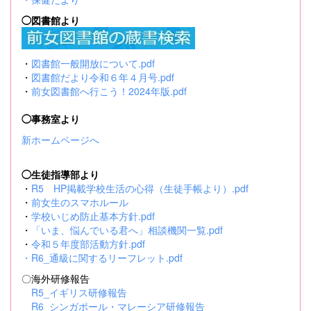
◯図書館より
・
図書館一般開放について.pdf
・
図書館だより令和６年４月号.pdf
・
前女図書館へ行こう！2024年版.pdf
◯事務室より
新ホームページへ
◯生徒指導部より
・
R5 HP掲載学校生活の心得（生徒手帳より）.pdf
・
前女生のスマホルール
・
学校いじめ防止基本方針.pdf
・
「いま、悩んでいる君へ」相談機関一覧.pdf
・
令和５年度部活動方針.pdf
・
R6_通級に関するリーフレット.pdf
〇海外研修報告
R5_イギリス研修報告
R6_シンガポール・マレーシア研修報告