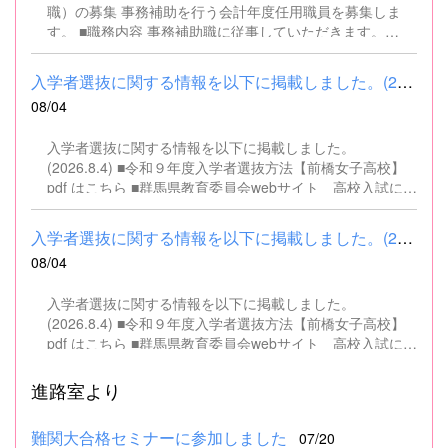
職）の募集 事務補助を行う会計年度任用職員を募集しま
す。 ■職務内容 事務補助職に従事していただきます。
SSH（スーパーサイエンスハイスクール）事業にかかるパ
ソコンでの文書・資料作成、データ入力・整理事務、電話
入学者選抜に関する情報を以下に掲載しました。(2026.8.4) ■令和...
対応、書類の整理、その他事務補助業務全般 ■募集人数 １
08/04
名 ■募集対象 以下の条件を満たしている方 基本的なパソコ
ン操作（Word、Excelなど）ができる方 なお、以下に該当
入学者選抜に関する情報を以下に掲載しました。
する方は、応募できませんので御了承ください。 （1）地
(2026.8.4) ■令和９年度入学者選抜方法【前橋女子高校】
方公務員法第16条に該当する者（以下のいずれかに該当す
pdf はこちら ■群馬県教育委員会webサイト 高校入試に関
る人） ・禁錮以上の刑に処せられ、その執行を終わるまで
するページはこちら
又は執行を受けることがなくなるまでの者 ・群馬県職員と
して懲戒免職の処分を受け、当該処分の日から2年を経過
入学者選抜に関する情報を以下に掲載しました。(2026.8.4) ■令和...
しない者 ・人事委員会又は公平委員会の委員の職にあっ
08/04
て、地方公務員法第60条から第63条までに規定する罪を犯
し、刑に処せられた者 ・日本国憲法又はその下に成立した
入学者選抜に関する情報を以下に掲載しました。
政府を暴力で破壊することを主張する政党その他の団体を
(2026.8.4) ■令和９年度入学者選抜方法【前橋女子高校】
結成し、又はこれに加入した者 （2）平成11年改正前の民
pdf はこちら ■群馬県教育委員会webサイト 高校入試に関
法の規定による準禁治産の宣告を受けている者（心...
するページはこちら
進路室より
難関大合格セミナーに参加しました
07/20