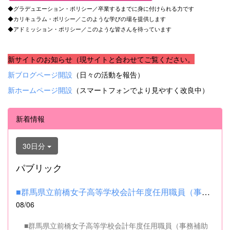
◆グラデュエーション・ポリシー／卒業するまでに身に付けられる力です
◆カリキュラム・ポリシー／このような学びの場を提供します
◆アドミッション・ポリシー／このような皆さんを待っています
新サイトのお知らせ（現サイトと合わせてご覧ください。
新ブログページ開設
（日々の活動を報告）
新ホームページ開設
（スマートフォンでより見やすく改良中）
新着情報
30日分
パブリック
■群馬県立前橋女子高等学校会計年度任用職員（事務補助職）の募集...
08/06
■群馬県立前橋女子高等学校会計年度任用職員（事務補助