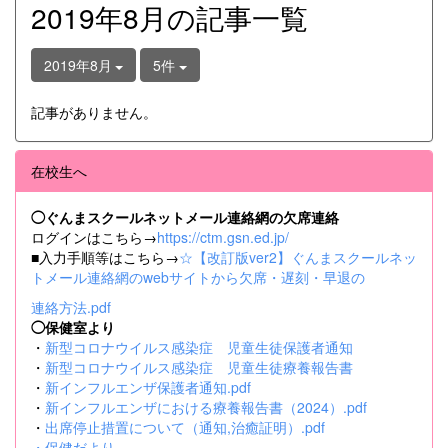
2019年8月の記事一覧
2019年8月
5件
記事がありません。
在校生へ
◯ぐんまスクールネットメール連絡網の欠席連絡
ログインはこちら→
https://ctm.gsn.ed.jp/
■入力手順等はこちら→
☆【改訂版ver2】ぐんまスクールネッ
トメール連絡網のwebサイトから欠席・遅刻・早退の
連絡方法.pdf
◯保健室より
・
新型コロナウイルス感染症 児童生徒保護者通知
・
新型コロナウイルス感染症 児童生徒療養報告書
・
新インフルエンザ保護者通知.pdf
・
新インフルエンザにおける療養報告書（2024）.pdf
・
出席停止措置について（通知,治癒証明）.pdf
・
保健だより