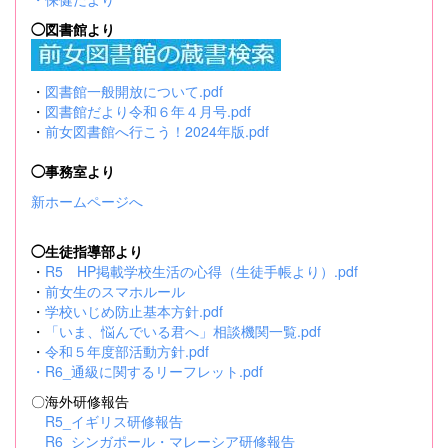
◯図書館より
・
図書館一般開放について.pdf
・
図書館だより令和６年４月号.pdf
・
前女図書館へ行こう！2024年版.pdf
◯事務室より
新ホームページへ
◯生徒指導部より
・
R5 HP掲載学校生活の心得（生徒手帳より）.pdf
・
前女生のスマホルール
・
学校いじめ防止基本方針.pdf
・
「いま、悩んでいる君へ」相談機関一覧.pdf
・
令和５年度部活動方針.pdf
・
R6_通級に関するリーフレット.pdf
〇海外研修報告
R5_イギリス研修報告
R6_シンガポール・マレーシア研修報告