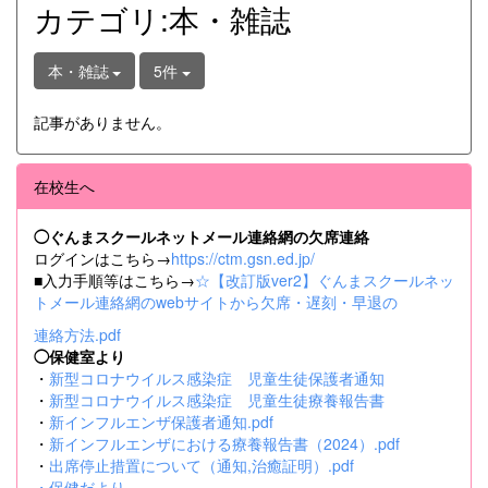
カテゴリ:本・雑誌
本・雑誌
5件
記事がありません。
在校生へ
◯ぐんまスクールネットメール連絡網の欠席連絡
ログインはこちら→
https://ctm.gsn.ed.jp/
■入力手順等はこちら→
☆【改訂版ver2】ぐんまスクールネッ
トメール連絡網のwebサイトから欠席・遅刻・早退の
連絡方法.pdf
◯保健室より
・
新型コロナウイルス感染症 児童生徒保護者通知
・
新型コロナウイルス感染症 児童生徒療養報告書
・
新インフルエンザ保護者通知.pdf
・
新インフルエンザにおける療養報告書（2024）.pdf
・
出席停止措置について（通知,治癒証明）.pdf
・
保健だより