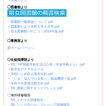
◯図書館より
・
図書館一般開放について.pdf
・
図書館だより令和６年４月号.pdf
・
前女図書館へ行こう！2024年版.pdf
◯事務室より
新ホームページへ
◯生徒指導部より
・
R5 HP掲載学校生活の心得（生徒手帳より）.pdf
・
前女生のスマホルール
・
学校いじめ防止基本方針.pdf
・
「いま、悩んでいる君へ」相談機関一覧.pdf
・
令和５年度部活動方針.pdf
・
R6_通級に関するリーフレット.pdf
〇海外研修報告
R5_イギリス研修報告
R6_シンガポール・マレーシア研修報告