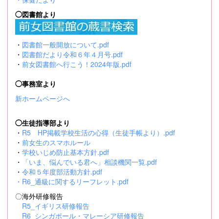
◯図書館より
・
図書館一般開放について.pdf
・
図書館だより令和６年４月号.pdf
・
前女図書館へ行こう！2024年版.pdf
◯事務室より
新ホームページへ
◯生徒指導部より
・
R5 HP掲載学校生活の心得（生徒手帳より）.pdf
・
前女生のスマホルール
・
学校いじめ防止基本方針.pdf
・
「いま、悩んでいる君へ」相談機関一覧.pdf
・
令和５年度部活動方針.pdf
・
R6_通級に関するリーフレット.pdf
〇海外研修報告
R5_イギリス研修報告
R6_シンガポール・マレーシア研修報告