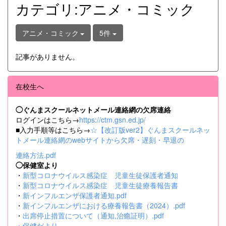
カテゴリ:アニメ・コミック
アニメ・コミック
5件
記事がありません。
在校生へ
◯ぐんまスクールネットメール連絡網の欠席連絡
ログインはこちら→
https://ctm.gsn.ed.jp/
■入力手順等はこちら→
☆【改訂版ver2】ぐんまスクールネッ
トメール連絡網のwebサイトから欠席・遅刻・早退の
連絡方法.pdf
◯保健室より
・
新型コロナウイルス感染症 児童生徒保護者通知
・
新型コロナウイルス感染症 児童生徒療養報告書
・
新インフルエンザ保護者通知.pdf
・
新インフルエンザにおける療養報告書（2024）.pdf
・
出席停止措置について（通知,治癒証明）.pdf
・
保健だより