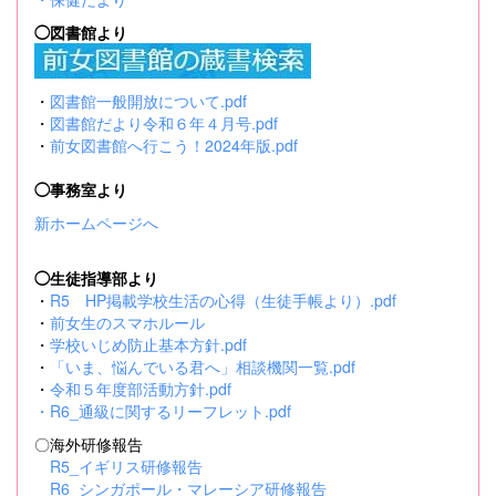
◯図書館より
・
図書館一般開放について.pdf
・
図書館だより令和６年４月号.pdf
・
前女図書館へ行こう！2024年版.pdf
◯事務室より
新ホームページへ
◯生徒指導部より
・
R5 HP掲載学校生活の心得（生徒手帳より）.pdf
・
前女生のスマホルール
・
学校いじめ防止基本方針.pdf
・
「いま、悩んでいる君へ」相談機関一覧.pdf
・
令和５年度部活動方針.pdf
・
R6_通級に関するリーフレット.pdf
〇海外研修報告
R5_イギリス研修報告
R6_シンガポール・マレーシア研修報告