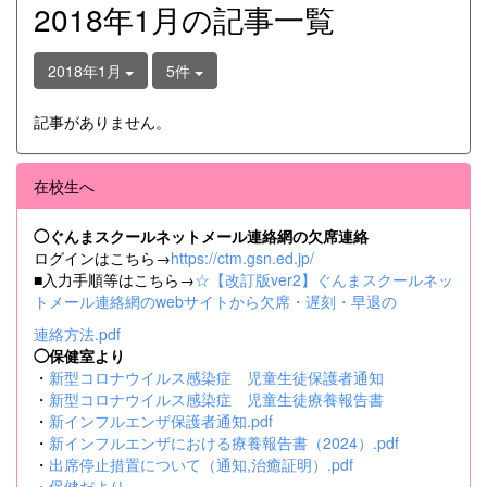
2018年1月の記事一覧
2018年1月
5件
記事がありません。
在校生へ
◯ぐんまスクールネットメール連絡網の欠席連絡
ログインはこちら→
https://ctm.gsn.ed.jp/
■入力手順等はこちら→
☆【改訂版ver2】ぐんまスクールネッ
トメール連絡網のwebサイトから欠席・遅刻・早退の
連絡方法.pdf
◯保健室より
・
新型コロナウイルス感染症 児童生徒保護者通知
・
新型コロナウイルス感染症 児童生徒療養報告書
・
新インフルエンザ保護者通知.pdf
・
新インフルエンザにおける療養報告書（2024）.pdf
・
出席停止措置について（通知,治癒証明）.pdf
・
保健だより