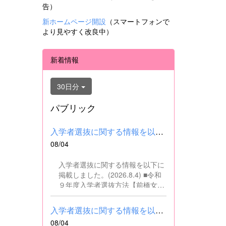
告）
新ホームページ開設
（スマートフォンで
より見やすく改良中）
新着情報
30日分
パブリック
入学者選抜に関する情報を以下に掲載しました。(2026.8.4) ■令和...
08/04
入学者選抜に関する情報を以下に
掲載しました。(2026.8.4) ■令和
９年度入学者選抜方法【前橋女子
高校】pdf はこちら ■群馬県教育
委員会webサイト 高校入試に関
入学者選抜に関する情報を以下に掲載しました。(2026.8.4) ■令和...
するページはこちら
08/04