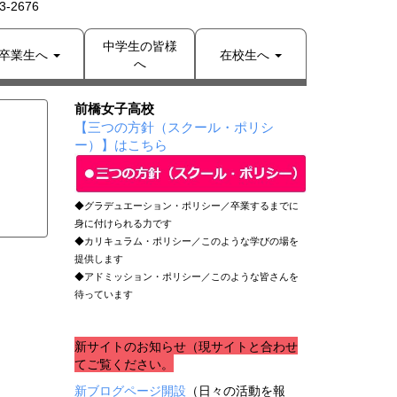
-2676
中学生の皆様
卒業生へ
在校生へ
へ
前橋女子高校
【三つの方針（スクール・ポリシ
ー）】はこちら
◆グラデュエーション・ポリシー／卒業するまでに
身に付けられる力です
◆カリキュラム・ポリシー／このような学びの場を
提供します
◆アドミッション・ポリシー／このような皆さんを
待っています
新サイトのお知らせ（現サイトと合わせ
てご覧ください。
新ブログページ開設
（日々の活動を報