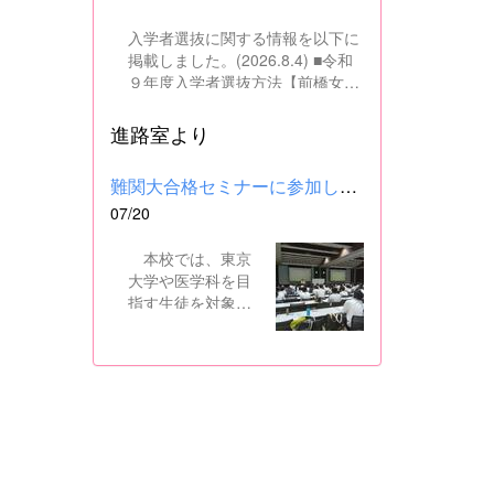
入学者選抜に関する情報を以下に
掲載しました。(2026.8.4) ■令和
９年度入学者選抜方法【前橋女子
高校】pdf はこちら ■群馬県教育
委員会webサイト 高校入試に関
進路室より
するページはこちら
難関大合格セミナーに参加しました
07/20
本校では、東京
大学や医学科を目
指す生徒を対象
に、県内の進学校
と共同で難関大合
格セミナーを行っ
ています。 12日
には、本校を会場
に群馬県高校3年生
東大合格セミナー
が開催され、本校