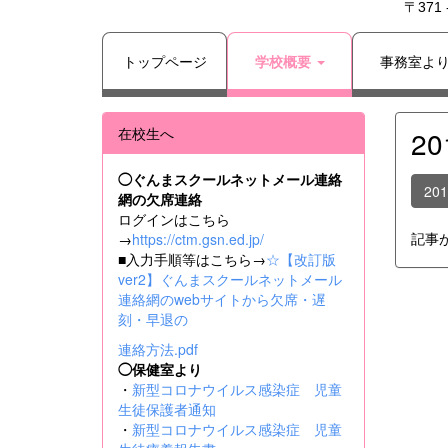
〒371
トップページ
学校概要
事務室よ
在校生へ
2
◯ぐんまスクールネットメール連絡
20
網の欠席連絡
ログインはこちら
記事
→
https://ctm.gsn.ed.jp/
■入力手順等はこちら→
☆【改訂版
ver2】ぐんまスクールネットメール
連絡網のwebサイトから欠席・遅
刻・早退の
連絡方法.pdf
◯保健室より
・
新型コロナウイルス感染症 児童
生徒保護者通知
・
新型コロナウイルス感染症 児童