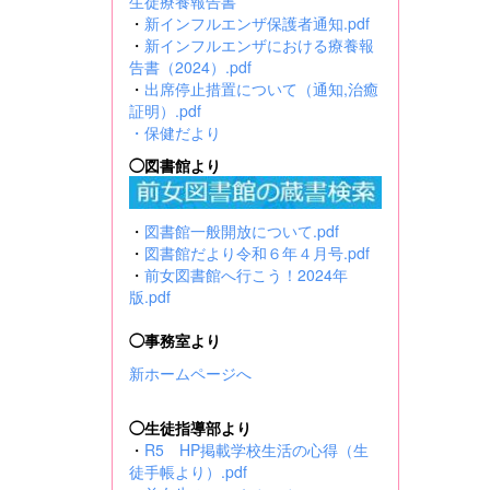
生徒療養報告書
・
新インフルエンザ保護者通知.pdf
・
新インフルエンザにおける療養報
告書（2024）.pdf
・
出席停止措置について（通知,治癒
証明）.pdf
・
保健だより
◯図書館より
・
図書館一般開放について.pdf
・
図書館だより令和６年４月号.pdf
・
前女図書館へ行こう！2024年
版.pdf
◯事務室より
新ホームページへ
◯生徒指導部より
・
R5 HP掲載学校生活の心得（生
徒手帳より）.pdf