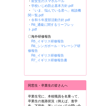
・
前女生のスマホルール
・
学校いじめ防止基本方針.pdf
・
「いま、悩んでいる君へ」相談機
関一覧.pdf
・
令和５年度部活動方針.pdf
・
R6_通級に関するリーフレッ
ト.pdf
〇海外研修報告
R5_イギリス研修報告
R6_シンガポール・マレーシア研
修報告
R6_イギリス研修報告
R7_イギリス研修報告書
同窓生・卒業生の皆さんへ
卒業生宅に、本校職員を名乗って、
卒業生の進路状況（例えば、進学
先、下宿先 等）についての問い合