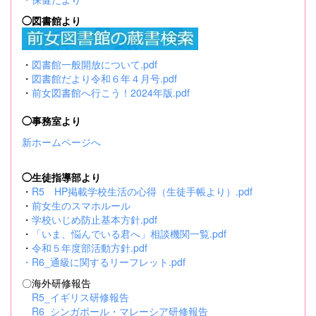
◯図書館より
・
図書館一般開放について.pdf
・
図書館だより令和６年４月号.pdf
・
前女図書館へ行こう！2024年版.pdf
◯事務室より
新ホームページへ
◯生徒指導部より
・
R5 HP掲載学校生活の心得（生徒手帳より）.pdf
・
前女生のスマホルール
・
学校いじめ防止基本方針.pdf
・
「いま、悩んでいる君へ」相談機関一覧.pdf
・
令和５年度部活動方針.pdf
・
R6_通級に関するリーフレット.pdf
〇海外研修報告
R5_イギリス研修報告
R6_シンガポール・マレーシア研修報告