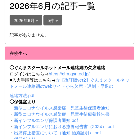
2026年6月の記事一覧
2026年6月
5件
記事がありません。
在校生へ
◯ぐんまスクールネットメール連絡網の欠席連絡
ログインはこちら→
https://ctm.gsn.ed.jp/
■入力手順等はこちら→
☆【改訂版ver2】ぐんまスクールネッ
トメール連絡網のwebサイトから欠席・遅刻・早退の
連絡方法.pdf
◯保健室より
・
新型コロナウイルス感染症 児童生徒保護者通知
・
新型コロナウイルス感染症 児童生徒療養報告書
・
新インフルエンザ保護者通知.pdf
・
新インフルエンザにおける療養報告書（2024）.pdf
・
出席停止措置について（通知,治癒証明）.pdf
・
保健だより