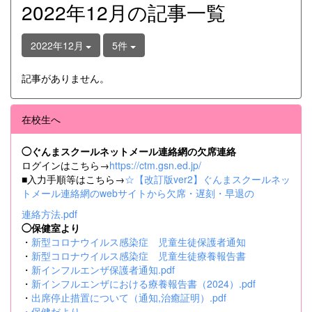
2022年12月の記事一覧
2022年12月
5件
記事がありません。
在校生へ
◯ぐんまスクールネットメール連絡網の欠席連絡
ログインはこちら→
https://ctm.gsn.ed.jp/
■入力手順等はこちら→
☆【改訂版ver2】ぐんまスクールネッ
トメール連絡網のwebサイトから欠席・遅刻・早退の
連絡方法.pdf
◯保健室より
・
新型コロナウイルス感染症 児童生徒保護者通知
・
新型コロナウイルス感染症 児童生徒療養報告書
・
新インフルエンザ保護者通知.pdf
・
新インフルエンザにおける療養報告書（2024）.pdf
・
出席停止措置について（通知,治癒証明）.pdf
・
保健だより