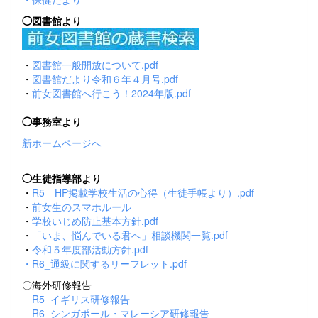
◯図書館より
・
図書館一般開放について.pdf
・
図書館だより令和６年４月号.pdf
・
前女図書館へ行こう！2024年版.pdf
◯事務室より
新ホームページへ
◯生徒指導部より
・
R5 HP掲載学校生活の心得（生徒手帳より）.pdf
・
前女生のスマホルール
・
学校いじめ防止基本方針.pdf
・
「いま、悩んでいる君へ」相談機関一覧.pdf
・
令和５年度部活動方針.pdf
・
R6_通級に関するリーフレット.pdf
〇海外研修報告
R5_イギリス研修報告
R6_シンガポール・マレーシア研修報告