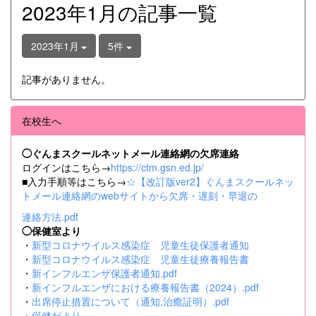
2023年1月の記事一覧
2023年1月
5件
記事がありません。
在校生へ
◯ぐんまスクールネットメール連絡網の欠席連絡
ログインはこちら→
https://ctm.gsn.ed.jp/
■入力手順等はこちら→
☆【改訂版ver2】ぐんまスクールネッ
トメール連絡網のwebサイトから欠席・遅刻・早退の
連絡方法.pdf
◯保健室より
・
新型コロナウイルス感染症 児童生徒保護者通知
・
新型コロナウイルス感染症 児童生徒療養報告書
・
新インフルエンザ保護者通知.pdf
・
新インフルエンザにおける療養報告書（2024）.pdf
・
出席停止措置について（通知,治癒証明）.pdf
・
保健だより