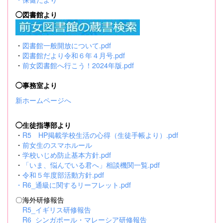
◯図書館より
・
図書館一般開放について.pdf
・
図書館だより令和６年４月号.pdf
・
前女図書館へ行こう！2024年版.pdf
◯事務室より
新ホームページへ
◯生徒指導部より
・
R5 HP掲載学校生活の心得（生徒手帳より）.pdf
・
前女生のスマホルール
・
学校いじめ防止基本方針.pdf
・
「いま、悩んでいる君へ」相談機関一覧.pdf
・
令和５年度部活動方針.pdf
・
R6_通級に関するリーフレット.pdf
〇海外研修報告
R5_イギリス研修報告
R6_シンガポール・マレーシア研修報告