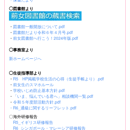
◯図書館より
・
図書館一般開放について.pdf
・
図書館だより令和６年４月号.pdf
・
前女図書館へ行こう！2024年版.pdf
◯事務室より
新ホームページへ
◯生徒指導部より
・
R5 HP掲載学校生活の心得（生徒手帳より）.pdf
・
前女生のスマホルール
・
学校いじめ防止基本方針.pdf
・
「いま、悩んでいる君へ」相談機関一覧.pdf
・
令和５年度部活動方針.pdf
・
R6_通級に関するリーフレット.pdf
〇海外研修報告
R5_イギリス研修報告
R6_シンガポール・マレーシア研修報告