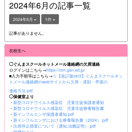
2024年6月の記事一覧
2024年6月
1件
記事がありません。
在校生へ
◯ぐんまスクールネットメール連絡網の欠席連絡
ログインはこちら→
https://ctm.gsn.ed.jp/
■入力手順等はこちら→
☆【改訂版ver2】ぐんまスクールネッ
トメール連絡網のwebサイトから欠席・遅刻・早退の
連絡方法.pdf
◯保健室より
・
新型コロナウイルス感染症 児童生徒保護者通知
・
新型コロナウイルス感染症 児童生徒療養報告書
・
新インフルエンザ保護者通知.pdf
・
新インフルエンザにおける療養報告書（2024）.pdf
・
出席停止措置について（通知,治癒証明）.pdf
・
保健だより