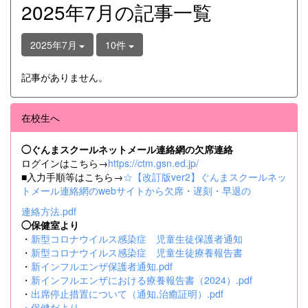
2025年7月の記事一覧
2025年7月
10件
記事がありません。
在校生へ
◯ぐんまスクールネットメール連絡網の欠席連絡
ログインはこちら→
https://ctm.gsn.ed.jp/
■入力手順等はこちら→
☆【改訂版ver2】ぐんまスクールネッ
トメール連絡網のwebサイトから欠席・遅刻・早退の
連絡方法.pdf
◯保健室より
・
新型コロナウイルス感染症 児童生徒保護者通知
・
新型コロナウイルス感染症 児童生徒療養報告書
・
新インフルエンザ保護者通知.pdf
・
新インフルエンザにおける療養報告書（2024）.pdf
・
出席停止措置について（通知,治癒証明）.pdf
・
保健だより