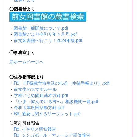
◯図書館より
・
図書館一般開放について.pdf
・
図書館だより令和６年４月号.pdf
・
前女図書館へ行こう！2024年版.pdf
◯事務室より
新ホームページへ
◯生徒指導部より
・
R5 HP掲載学校生活の心得（生徒手帳より）.pdf
・
前女生のスマホルール
・
学校いじめ防止基本方針.pdf
・
「いま、悩んでいる君へ」相談機関一覧.pdf
・
令和５年度部活動方針.pdf
・
R6_通級に関するリーフレット.pdf
〇海外研修報告
R5_イギリス研修報告
R6_シンガポール・マレーシア研修報告