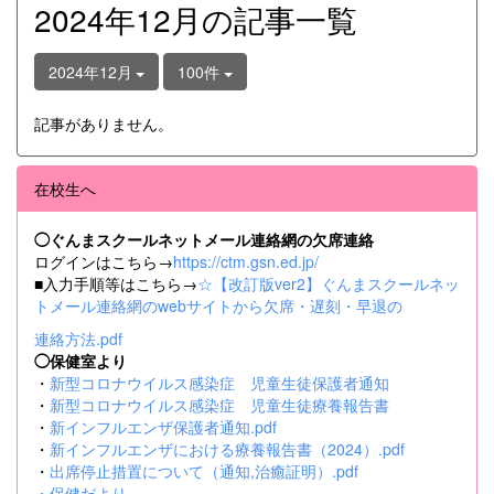
2024年12月の記事一覧
2024年12月
100件
記事がありません。
在校生へ
◯ぐんまスクールネットメール連絡網の欠席連絡
ログインはこちら→
https://ctm.gsn.ed.jp/
■入力手順等はこちら→
☆【改訂版ver2】ぐんまスクールネッ
トメール連絡網のwebサイトから欠席・遅刻・早退の
連絡方法.pdf
◯保健室より
・
新型コロナウイルス感染症 児童生徒保護者通知
・
新型コロナウイルス感染症 児童生徒療養報告書
・
新インフルエンザ保護者通知.pdf
・
新インフルエンザにおける療養報告書（2024）.pdf
・
出席停止措置について（通知,治癒証明）.pdf
・
保健だより