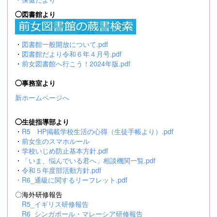
◯図書館より
・
図書館一般開放について.pdf
・
図書館だより令和６年４月号.pdf
・
前女図書館へ行こう！2024年版.pdf
◯事務室より
新ホームページへ
◯生徒指導部より
・
R5 HP掲載学校生活の心得（生徒手帳より）.pdf
・
前女生のスマホルール
・
学校いじめ防止基本方針.pdf
・
「いま、悩んでいる君へ」相談機関一覧.pdf
・
令和５年度部活動方針.pdf
・
R6_通級に関するリーフレット.pdf
〇海外研修報告
R5_イギリス研修報告
R6_シンガポール・マレーシア研修報告