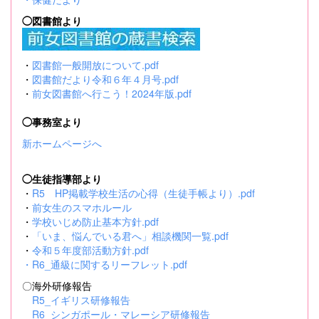
◯図書館より
・
図書館一般開放について.pdf
・
図書館だより令和６年４月号.pdf
・
前女図書館へ行こう！2024年版.pdf
◯事務室より
新ホームページへ
◯生徒指導部より
・
R5 HP掲載学校生活の心得（生徒手帳より）.pdf
・
前女生のスマホルール
・
学校いじめ防止基本方針.pdf
・
「いま、悩んでいる君へ」相談機関一覧.pdf
・
令和５年度部活動方針.pdf
・
R6_通級に関するリーフレット.pdf
〇海外研修報告
R5_イギリス研修報告
R6_シンガポール・マレーシア研修報告