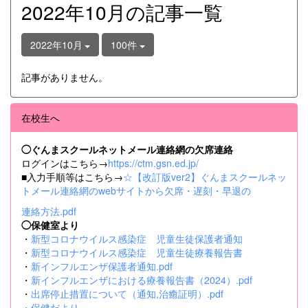
2022年10月の記事一覧
2022年10月
100件
記事がありません。
在校生へ
◯ぐんまスクールネットメール連絡網の欠席連絡
ログインはこちら→
https://ctm.gsn.ed.jp/
■入力手順等はこちら→
☆【改訂版ver2】ぐんまスクールネッ
トメール連絡網のwebサイトから欠席・遅刻・早退の
連絡方法.pdf
◯保健室より
・
新型コロナウイルス感染症 児童生徒保護者通知
・
新型コロナウイルス感染症 児童生徒療養報告書
・
新インフルエンザ保護者通知.pdf
・
新インフルエンザにおける療養報告書（2024）.pdf
・
出席停止措置について（通知,治癒証明）.pdf
・
保健だより