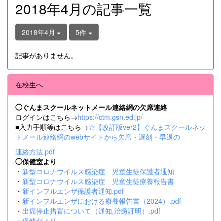
2018年4月の記事一覧
2018年4月
5件
記事がありません。
在校生へ
◯ぐんまスクールネットメール連絡網の欠席連絡
ログインはこちら→
https://ctm.gsn.ed.jp/
■入力手順等はこちら→
☆【改訂版ver2】ぐんまスクールネッ
トメール連絡網のwebサイトから欠席・遅刻・早退の
連絡方法.pdf
◯保健室より
・
新型コロナウイルス感染症 児童生徒保護者通知
・
新型コロナウイルス感染症 児童生徒療養報告書
・
新インフルエンザ保護者通知.pdf
・
新インフルエンザにおける療養報告書（2024）.pdf
・
出席停止措置について（通知,治癒証明）.pdf
・
保健だより