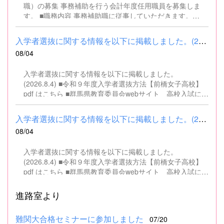
職）の募集 事務補助を行う会計年度任用職員を募集しま
す。 ■職務内容 事務補助職に従事していただきます。
SSH（スーパーサイエンスハイスクール）事業にかかるパ
ソコンでの文書・資料作成、データ入力・整理事務、電話
入学者選抜に関する情報を以下に掲載しました。(2026.8.4) ■令和...
対応、書類の整理、その他事務補助業務全般 ■募集人数 １
08/04
名 ■募集対象 以下の条件を満たしている方 基本的なパソコ
ン操作（Word、Excelなど）ができる方 なお、以下に該当
入学者選抜に関する情報を以下に掲載しました。
する方は、応募できませんので御了承ください。 （1）地
(2026.8.4) ■令和９年度入学者選抜方法【前橋女子高校】
方公務員法第16条に該当する者（以下のいずれかに該当す
pdf はこちら ■群馬県教育委員会webサイト 高校入試に関
る人） ・禁錮以上の刑に処せられ、その執行を終わるまで
するページはこちら
又は執行を受けることがなくなるまでの者 ・群馬県職員と
して懲戒免職の処分を受け、当該処分の日から2年を経過
入学者選抜に関する情報を以下に掲載しました。(2026.8.4) ■令和...
しない者 ・人事委員会又は公平委員会の委員の職にあっ
08/04
て、地方公務員法第60条から第63条までに規定する罪を犯
し、刑に処せられた者 ・日本国憲法又はその下に成立した
入学者選抜に関する情報を以下に掲載しました。
政府を暴力で破壊することを主張する政党その他の団体を
(2026.8.4) ■令和９年度入学者選抜方法【前橋女子高校】
結成し、又はこれに加入した者 （2）平成11年改正前の民
pdf はこちら ■群馬県教育委員会webサイト 高校入試に関
法の規定による準禁治産の宣告を受けている者（心...
するページはこちら
進路室より
難関大合格セミナーに参加しました
07/20