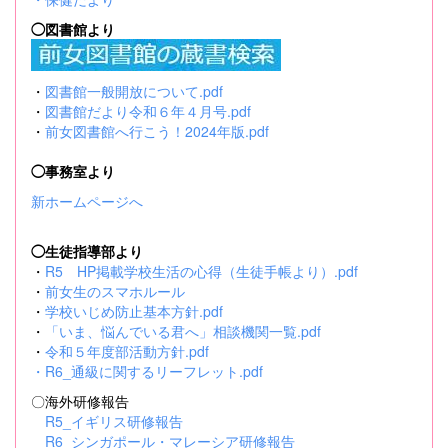
◯図書館より
・
図書館一般開放について.pdf
・
図書館だより令和６年４月号.pdf
・
前女図書館へ行こう！2024年版.pdf
◯事務室より
新ホームページへ
◯生徒指導部より
・
R5 HP掲載学校生活の心得（生徒手帳より）.pdf
・
前女生のスマホルール
・
学校いじめ防止基本方針.pdf
・
「いま、悩んでいる君へ」相談機関一覧.pdf
・
令和５年度部活動方針.pdf
・
R6_通級に関するリーフレット.pdf
〇海外研修報告
R5_イギリス研修報告
R6_シンガポール・マレーシア研修報告