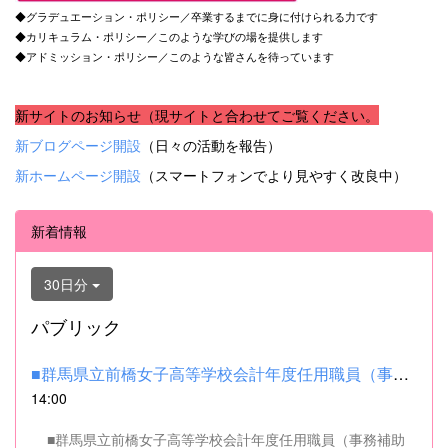
◆グラデュエーション・ポリシー／卒業するまでに身に付けられる力です
◆カリキュラム・ポリシー／このような学びの場を提供します
◆アドミッション・ポリシー／このような皆さんを待っています
新サイトのお知らせ（現サイトと合わせてご覧ください。
新ブログページ開設
（日々の活動を報告）
新ホームページ開設
（スマートフォンでより見やすく改良中）
新着情報
30日分
パブリック
■群馬県立前橋女子高等学校会計年度任用職員（事務補助職）の募集...
14:00
■群馬県立前橋女子高等学校会計年度任用職員（事務補助