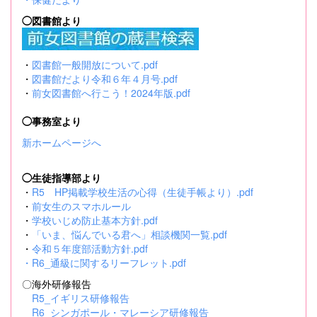
◯図書館より
・
図書館一般開放について.pdf
・
図書館だより令和６年４月号.pdf
・
前女図書館へ行こう！2024年版.pdf
◯事務室より
新ホームページへ
◯生徒指導部より
・
R5 HP掲載学校生活の心得（生徒手帳より）.pdf
・
前女生のスマホルール
・
学校いじめ防止基本方針.pdf
・
「いま、悩んでいる君へ」相談機関一覧.pdf
・
令和５年度部活動方針.pdf
・
R6_通級に関するリーフレット.pdf
〇海外研修報告
R5_イギリス研修報告
R6_シンガポール・マレーシア研修報告