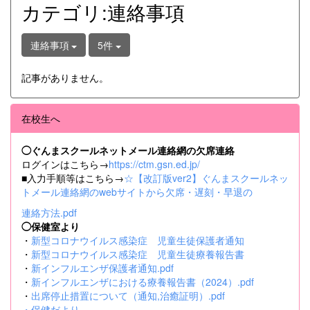
カテゴリ:連絡事項
連絡事項
5件
記事がありません。
在校生へ
◯ぐんまスクールネットメール連絡網の欠席連絡
ログインはこちら→
https://ctm.gsn.ed.jp/
■入力手順等はこちら→
☆【改訂版ver2】ぐんまスクールネッ
トメール連絡網のwebサイトから欠席・遅刻・早退の
連絡方法.pdf
◯保健室より
・
新型コロナウイルス感染症 児童生徒保護者通知
・
新型コロナウイルス感染症 児童生徒療養報告書
・
新インフルエンザ保護者通知.pdf
・
新インフルエンザにおける療養報告書（2024）.pdf
・
出席停止措置について（通知,治癒証明）.pdf
・
保健だより