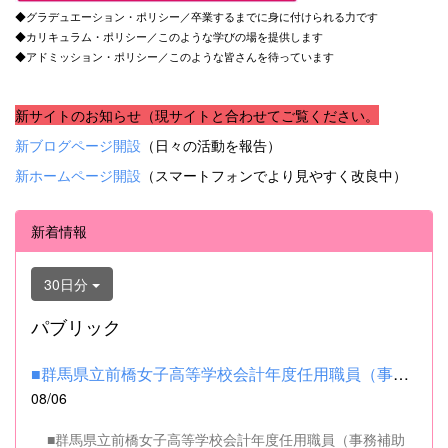
◆グラデュエーション・ポリシー／卒業するまでに身に付けられる力です
◆カリキュラム・ポリシー／このような学びの場を提供します
◆アドミッション・ポリシー／このような皆さんを待っています
新サイトのお知らせ（現サイトと合わせてご覧ください。
新ブログページ開設
（日々の活動を報告）
新ホームページ開設
（スマートフォンでより見やすく改良中）
新着情報
30日分
パブリック
■群馬県立前橋女子高等学校会計年度任用職員（事務補助職）の募集...
08/06
■群馬県立前橋女子高等学校会計年度任用職員（事務補助