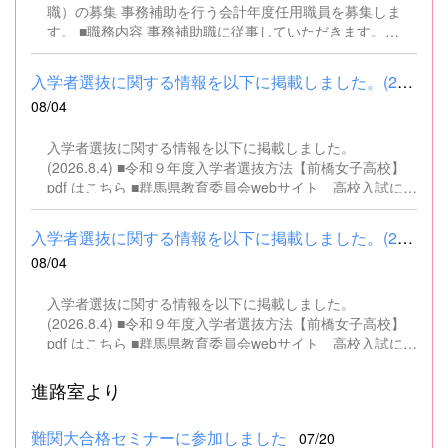
職）の募集 事務補助を行う会計年度任用職員を募集しま
す。 ■職務内容 事務補助職に従事していただきます。
SSH（スーパーサイエンスハイスクール）事業にかかるパ
ソコンでの文書・資料作成、データ入力・整理事務、電話
入学者選抜に関する情報を以下に掲載しました。(2026.8.4) ■令和...
対応、書類の整理、その他事務補助業務全般 ■募集人数 １
08/04
名 ■募集対象 以下の条件を満たしている方 基本的なパソコ
ン操作（Word、Excelなど）ができる方 なお、以下に該当
入学者選抜に関する情報を以下に掲載しました。
する方は、応募できませんので御了承ください。 （1）地
(2026.8.4) ■令和９年度入学者選抜方法【前橋女子高校】
方公務員法第16条に該当する者（以下のいずれかに該当す
pdf はこちら ■群馬県教育委員会webサイト 高校入試に関
る人） ・禁錮以上の刑に処せられ、その執行を終わるまで
するページはこちら
又は執行を受けることがなくなるまでの者 ・群馬県職員と
して懲戒免職の処分を受け、当該処分の日から2年を経過
入学者選抜に関する情報を以下に掲載しました。(2026.8.4) ■令和...
しない者 ・人事委員会又は公平委員会の委員の職にあっ
08/04
て、地方公務員法第60条から第63条までに規定する罪を犯
し、刑に処せられた者 ・日本国憲法又はその下に成立した
入学者選抜に関する情報を以下に掲載しました。
政府を暴力で破壊することを主張する政党その他の団体を
(2026.8.4) ■令和９年度入学者選抜方法【前橋女子高校】
結成し、又はこれに加入した者 （2）平成11年改正前の民
pdf はこちら ■群馬県教育委員会webサイト 高校入試に関
法の規定による準禁治産の宣告を受けている者（心...
するページはこちら
進路室より
難関大合格セミナーに参加しました
07/20