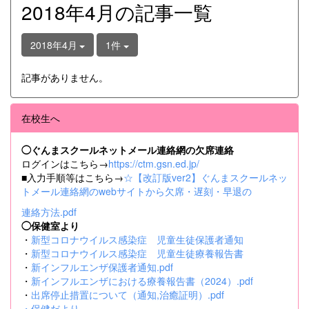
2018年4月の記事一覧
2018年4月
1件
記事がありません。
在校生へ
◯ぐんまスクールネットメール連絡網の欠席連絡
ログインはこちら→
https://ctm.gsn.ed.jp/
■入力手順等はこちら→
☆【改訂版ver2】ぐんまスクールネッ
トメール連絡網のwebサイトから欠席・遅刻・早退の
連絡方法.pdf
◯保健室より
・
新型コロナウイルス感染症 児童生徒保護者通知
・
新型コロナウイルス感染症 児童生徒療養報告書
・
新インフルエンザ保護者通知.pdf
・
新インフルエンザにおける療養報告書（2024）.pdf
・
出席停止措置について（通知,治癒証明）.pdf
・
保健だより