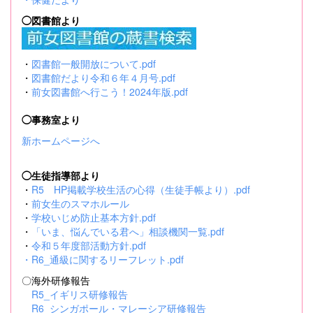
◯図書館より
・
図書館一般開放について.pdf
・
図書館だより令和６年４月号.pdf
・
前女図書館へ行こう！2024年版.pdf
◯事務室より
新ホームページへ
◯生徒指導部より
・
R5 HP掲載学校生活の心得（生徒手帳より）.pdf
・
前女生のスマホルール
・
学校いじめ防止基本方針.pdf
・
「いま、悩んでいる君へ」相談機関一覧.pdf
・
令和５年度部活動方針.pdf
・
R6_通級に関するリーフレット.pdf
〇海外研修報告
R5_イギリス研修報告
R6_シンガポール・マレーシア研修報告