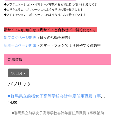
◆グラデュエーション・ポリシー／卒業するまでに身に付けられる力です
◆カリキュラム・ポリシー／このような学びの場を提供します
◆アドミッション・ポリシー／このような皆さんを待っています
新サイトのお知らせ（現サイトと合わせてご覧ください。
新ブログページ開設
（日々の活動を報告）
新ホームページ開設
（スマートフォンでより見やすく改良中）
新着情報
30日分
パブリック
■群馬県立前橋女子高等学校会計年度任用職員（事務補助職）の募集...
14:00
■群馬県立前橋女子高等学校会計年度任用職員（事務補助