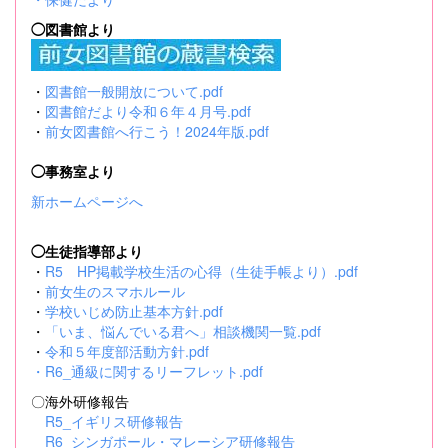
◯図書館より
・
図書館一般開放について.pdf
・
図書館だより令和６年４月号.pdf
・
前女図書館へ行こう！2024年版.pdf
◯事務室より
新ホームページへ
◯生徒指導部より
・
R5 HP掲載学校生活の心得（生徒手帳より）.pdf
・
前女生のスマホルール
・
学校いじめ防止基本方針.pdf
・
「いま、悩んでいる君へ」相談機関一覧.pdf
・
令和５年度部活動方針.pdf
・
R6_通級に関するリーフレット.pdf
〇海外研修報告
R5_イギリス研修報告
R6_シンガポール・マレーシア研修報告