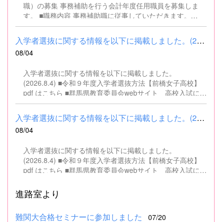
職）の募集 事務補助を行う会計年度任用職員を募集しま
す。 ■職務内容 事務補助職に従事していただきます。
SSH（スーパーサイエンスハイスクール）事業にかかるパ
ソコンでの文書・資料作成、データ入力・整理事務、電話
入学者選抜に関する情報を以下に掲載しました。(2026.8.4) ■令和...
対応、書類の整理、その他事務補助業務全般 ■募集人数 １
08/04
名 ■募集対象 以下の条件を満たしている方 基本的なパソコ
ン操作（Word、Excelなど）ができる方 なお、以下に該当
入学者選抜に関する情報を以下に掲載しました。
する方は、応募できませんので御了承ください。 （1）地
(2026.8.4) ■令和９年度入学者選抜方法【前橋女子高校】
方公務員法第16条に該当する者（以下のいずれかに該当す
pdf はこちら ■群馬県教育委員会webサイト 高校入試に関
る人） ・禁錮以上の刑に処せられ、その執行を終わるまで
するページはこちら
又は執行を受けることがなくなるまでの者 ・群馬県職員と
して懲戒免職の処分を受け、当該処分の日から2年を経過
入学者選抜に関する情報を以下に掲載しました。(2026.8.4) ■令和...
しない者 ・人事委員会又は公平委員会の委員の職にあっ
08/04
て、地方公務員法第60条から第63条までに規定する罪を犯
し、刑に処せられた者 ・日本国憲法又はその下に成立した
入学者選抜に関する情報を以下に掲載しました。
政府を暴力で破壊することを主張する政党その他の団体を
(2026.8.4) ■令和９年度入学者選抜方法【前橋女子高校】
結成し、又はこれに加入した者 （2）平成11年改正前の民
pdf はこちら ■群馬県教育委員会webサイト 高校入試に関
法の規定による準禁治産の宣告を受けている者（心...
するページはこちら
進路室より
難関大合格セミナーに参加しました
07/20