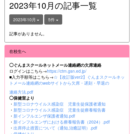
2023年10月の記事一覧
2023年10月
5件
記事がありません。
在校生へ
◯ぐんまスクールネットメール連絡網の欠席連絡
ログインはこちら→
https://ctm.gsn.ed.jp/
■入力手順等はこちら→
☆【改訂版ver2】ぐんまスクールネッ
トメール連絡網のwebサイトから欠席・遅刻・早退の
連絡方法.pdf
◯保健室より
・
新型コロナウイルス感染症 児童生徒保護者通知
・
新型コロナウイルス感染症 児童生徒療養報告書
・
新インフルエンザ保護者通知.pdf
・
新インフルエンザにおける療養報告書（2024）.pdf
・
出席停止措置について（通知,治癒証明）.pdf
・
保健だより