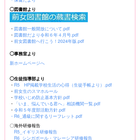
◯図書館より
・
図書館一般開放について.pdf
・
図書館だより令和６年４月号.pdf
・
前女図書館へ行こう！2024年版.pdf
◯事務室より
新ホームページへ
◯生徒指導部より
・
R5 HP掲載学校生活の心得（生徒手帳より）.pdf
・
前女生のスマホルール
・
学校いじめ防止基本方針.pdf
・
「いま、悩んでいる君へ」相談機関一覧.pdf
・
令和５年度部活動方針.pdf
・
R6_通級に関するリーフレット.pdf
〇海外研修報告
R5_イギリス研修報告
R6_シンガポール・マレーシア研修報告