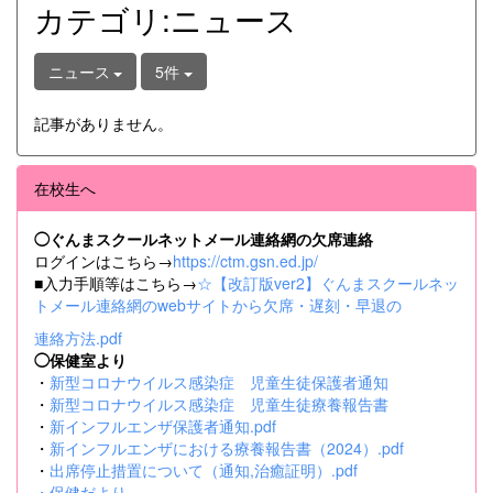
カテゴリ:ニュース
ニュース
5件
記事がありません。
在校生へ
◯ぐんまスクールネットメール連絡網の欠席連絡
ログインはこちら→
https://ctm.gsn.ed.jp/
■入力手順等はこちら→
☆【改訂版ver2】ぐんまスクールネッ
トメール連絡網のwebサイトから欠席・遅刻・早退の
連絡方法.pdf
◯保健室より
・
新型コロナウイルス感染症 児童生徒保護者通知
・
新型コロナウイルス感染症 児童生徒療養報告書
・
新インフルエンザ保護者通知.pdf
・
新インフルエンザにおける療養報告書（2024）.pdf
・
出席停止措置について（通知,治癒証明）.pdf
・
保健だより