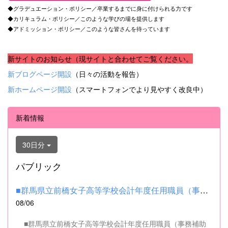
◆グラデュエーション・ポリシー／卒業するまでに身に付けられる力です
◆カリキュラム・ポリシー／このような学びの場を提供します
◆アドミッション・ポリシー／このような皆さんを待っています
新サイトのお知らせ（現サイトと合わせてご覧ください。
新ブログページ開設
（日々の活動を報告）
新ホームページ開設
（スマートフォンでより見やすく改良中）
新着情報
30日分
パブリック
■群馬県立前橋女子高等学校会計年度任用職員（事務補助職）の募集...
08/06
■群馬県立前橋女子高等学校会計年度任用職員（事務補助