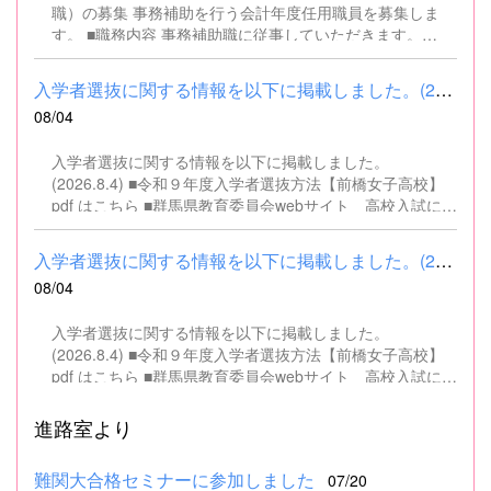
職）の募集 事務補助を行う会計年度任用職員を募集しま
す。 ■職務内容 事務補助職に従事していただきます。
SSH（スーパーサイエンスハイスクール）事業にかかるパ
ソコンでの文書・資料作成、データ入力・整理事務、電話
入学者選抜に関する情報を以下に掲載しました。(2026.8.4) ■令和...
対応、書類の整理、その他事務補助業務全般 ■募集人数 １
08/04
名 ■募集対象 以下の条件を満たしている方 基本的なパソコ
ン操作（Word、Excelなど）ができる方 なお、以下に該当
入学者選抜に関する情報を以下に掲載しました。
する方は、応募できませんので御了承ください。 （1）地
(2026.8.4) ■令和９年度入学者選抜方法【前橋女子高校】
方公務員法第16条に該当する者（以下のいずれかに該当す
pdf はこちら ■群馬県教育委員会webサイト 高校入試に関
る人） ・禁錮以上の刑に処せられ、その執行を終わるまで
するページはこちら
又は執行を受けることがなくなるまでの者 ・群馬県職員と
して懲戒免職の処分を受け、当該処分の日から2年を経過
入学者選抜に関する情報を以下に掲載しました。(2026.8.4) ■令和...
しない者 ・人事委員会又は公平委員会の委員の職にあっ
08/04
て、地方公務員法第60条から第63条までに規定する罪を犯
し、刑に処せられた者 ・日本国憲法又はその下に成立した
入学者選抜に関する情報を以下に掲載しました。
政府を暴力で破壊することを主張する政党その他の団体を
(2026.8.4) ■令和９年度入学者選抜方法【前橋女子高校】
結成し、又はこれに加入した者 （2）平成11年改正前の民
pdf はこちら ■群馬県教育委員会webサイト 高校入試に関
法の規定による準禁治産の宣告を受けている者（心...
するページはこちら
進路室より
難関大合格セミナーに参加しました
07/20