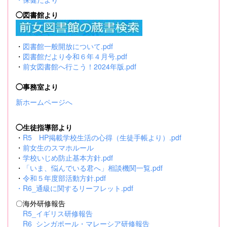
◯図書館より
・
図書館一般開放について.pdf
・
図書館だより令和６年４月号.pdf
・
前女図書館へ行こう！2024年版.pdf
◯事務室より
新ホームページへ
◯生徒指導部より
・
R5 HP掲載学校生活の心得（生徒手帳より）.pdf
・
前女生のスマホルール
・
学校いじめ防止基本方針.pdf
・
「いま、悩んでいる君へ」相談機関一覧.pdf
・
令和５年度部活動方針.pdf
・
R6_通級に関するリーフレット.pdf
〇海外研修報告
R5_イギリス研修報告
R6_シンガポール・マレーシア研修報告