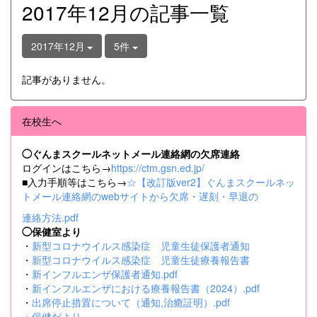
2017年12月の記事一覧
2017年12月
5件
記事がありません。
在校生へ
◯ぐんまスクールネットメール連絡網の欠席連絡
ログインはこちら→
https://ctm.gsn.ed.jp/
■入力手順等はこちら→
☆【改訂版ver2】ぐんまスクールネッ
トメール連絡網のwebサイトから欠席・遅刻・早退の
連絡方法.pdf
◯保健室より
・
新型コロナウイルス感染症 児童生徒保護者通知
・
新型コロナウイルス感染症 児童生徒療養報告書
・
新インフルエンザ保護者通知.pdf
・
新インフルエンザにおける療養報告書（2024）.pdf
・
出席停止措置について（通知,治癒証明）.pdf
・
保健だより