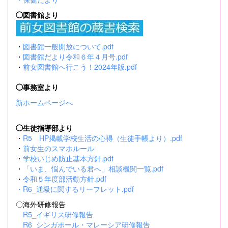
◯図書館より
・
図書館一般開放について.pdf
・
図書館だより令和６年４月号.pdf
・
前女図書館へ行こう！2024年版.pdf
◯事務室より
新ホームページへ
◯生徒指導部より
・
R5 HP掲載学校生活の心得（生徒手帳より）.pdf
・
前女生のスマホルール
・
学校いじめ防止基本方針.pdf
・
「いま、悩んでいる君へ」相談機関一覧.pdf
・
令和５年度部活動方針.pdf
・
R6_通級に関するリーフレット.pdf
〇海外研修報告
R5_イギリス研修報告
R6_シンガポール・マレーシア研修報告