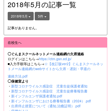
2018年5月の記事一覧
2018年5月
5件
記事がありません。
在校生へ
◯ぐんまスクールネットメール連絡網の欠席連絡
ログインはこちら→
https://ctm.gsn.ed.jp/
■入力手順等はこちら→
☆【改訂版ver2】ぐんまスクールネッ
トメール連絡網のwebサイトから欠席・遅刻・早退の
連絡方法.pdf
◯保健室より
・
新型コロナウイルス感染症 児童生徒保護者通知
・
新型コロナウイルス感染症 児童生徒療養報告書
・
新インフルエンザ保護者通知.pdf
・
新インフルエンザにおける療養報告書（2024）.pdf
・
出席停止措置について（通知,治癒証明）.pdf
・
保健だより