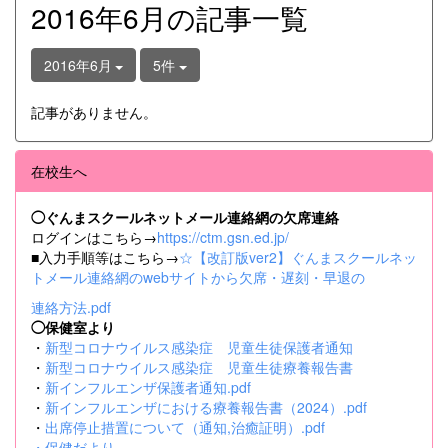
2016年6月の記事一覧
2016年6月
5件
記事がありません。
在校生へ
◯ぐんまスクールネットメール連絡網の欠席連絡
ログインはこちら→
https://ctm.gsn.ed.jp/
■入力手順等はこちら→
☆【改訂版ver2】ぐんまスクールネッ
トメール連絡網のwebサイトから欠席・遅刻・早退の
連絡方法.pdf
◯保健室より
・
新型コロナウイルス感染症 児童生徒保護者通知
・
新型コロナウイルス感染症 児童生徒療養報告書
・
新インフルエンザ保護者通知.pdf
・
新インフルエンザにおける療養報告書（2024）.pdf
・
出席停止措置について（通知,治癒証明）.pdf
・
保健だより