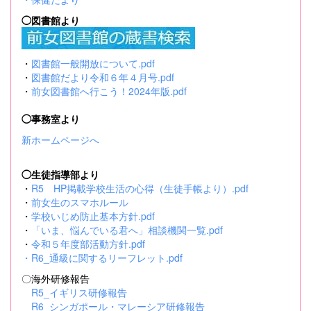
◯図書館より
・
図書館一般開放について.pdf
・
図書館だより令和６年４月号.pdf
・
前女図書館へ行こう！2024年版.pdf
◯事務室より
新ホームページへ
◯生徒指導部より
・
R5 HP掲載学校生活の心得（生徒手帳より）.pdf
・
前女生のスマホルール
・
学校いじめ防止基本方針.pdf
・
「いま、悩んでいる君へ」相談機関一覧.pdf
・
令和５年度部活動方針.pdf
・
R6_通級に関するリーフレット.pdf
〇海外研修報告
R5_イギリス研修報告
R6_シンガポール・マレーシア研修報告