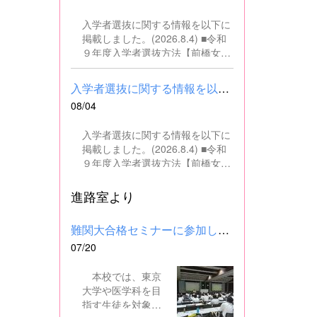
の文書・資料作成、データ入力・
入学者選抜に関する情報を以下に
整理事務、電話対応、書類の整
掲載しました。(2026.8.4) ■令和
理、その他事務補助業務全般 ■募
９年度入学者選抜方法【前橋女子
集人数 １名 ■募集対象 以下の条
高校】pdf はこちら ■群馬県教育
件を満たしている方 基本的なパソ
委員会webサイト 高校入試に関
コン操作（Word、Excelなど）が
入学者選抜に関する情報を以下に掲載しました。(2026.8.4) ■令和...
するページはこちら
できる方 なお、以下に該当する方
08/04
は、応募できませんので御了承く
ださい。 （1）地方公務員法第16
入学者選抜に関する情報を以下に
条に該当する者（以下のいずれか
掲載しました。(2026.8.4) ■令和
に該当する人） ・禁錮以上の刑に
９年度入学者選抜方法【前橋女子
処せられ、その執行を終わるまで
高校】pdf はこちら ■群馬県教育
又は執行を受けることがなくなる
委員会webサイト 高校入試に関
進路室より
までの者 ・群馬県職員として懲戒
するページはこちら
免職の処分を受け、当該処分の日
から2年を経過しない者 ・人事委
難関大合格セミナーに参加しました
員会又は公平委員会の委員の職に
07/20
あって、地方公務員法第60条から
第63条までに規定する罪を犯し、
本校では、東京
刑に処せられた者 ・日本国憲法又
大学や医学科を目
はその下に成立した政府を暴力で
指す生徒を対象
破壊することを主張する政党その