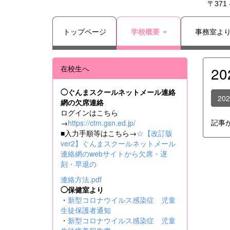
〒371
トップページ
学校概要
事務室よ
在校生へ
2
◯ぐんまスクールネットメール連絡
20
網の欠席連絡
ログインはこちら
記事
→
https://ctm.gsn.ed.jp/
■入力手順等はこちら→
☆【改訂版
ver2】ぐんまスクールネットメール
連絡網のwebサイトから欠席・遅
刻・早退の
連絡方法.pdf
◯保健室より
・
新型コロナウイルス感染症 児童
生徒保護者通知
・
新型コロナウイルス感染症 児童