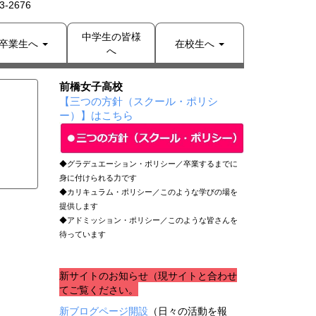
-2676
中学生の皆様
卒業生へ
在校生へ
へ
前橋女子高校
【三つの方針（スクール・ポリシ
ー）】はこちら
◆グラデュエーション・ポリシー／卒業するまでに
身に付けられる力です
◆カリキュラム・ポリシー／このような学びの場を
提供します
◆アドミッション・ポリシー／このような皆さんを
待っています
新サイトのお知らせ（現サイトと合わせ
てご覧ください。
新ブログページ開設
（日々の活動を報