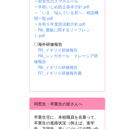
・
前女生のスマホルール
・
学校いじめ防止基本方針.pdf
・
「いま、悩んでいる君へ」相談機
関一覧.pdf
・
令和５年度部活動方針.pdf
・
R6_通級に関するリーフレッ
ト.pdf
〇海外研修報告
R5_イギリス研修報告
R6_シンガポール・マレーシア研
修報告
R6_イギリス研修報告
R7_イギリス研修報告書
同窓生・卒業生の皆さんへ
卒業生宅に、本校職員を名乗って、
卒業生の進路状況（例えば、進学
先、下宿先 等）についての問い合