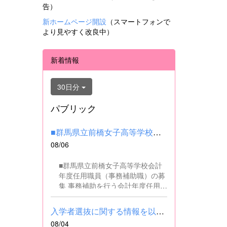
告）
新ホームページ開設
（スマートフォンで
より見やすく改良中）
新着情報
30日分
パブリック
■群馬県立前橋女子高等学校会計年度任用職員（事務補助職）の募集...
08/06
■群馬県立前橋女子高等学校会計
年度任用職員（事務補助職）の募
集 事務補助を行う会計年度任用職
員を募集します。 ■職務内容 事務
補助職に従事していただきます。
入学者選抜に関する情報を以下に掲載しました。(2026.8.4) ■令和...
SSH（スーパーサイエンスハイス
08/04
クール）事業にかかるパソコンで