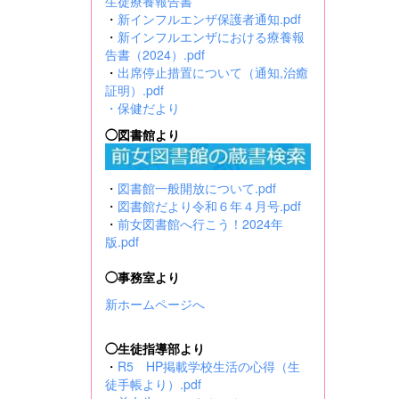
生徒療養報告書
・
新インフルエンザ保護者通知.pdf
・
新インフルエンザにおける療養報
告書（2024）.pdf
・
出席停止措置について（通知,治癒
証明）.pdf
・
保健だより
◯図書館より
・
図書館一般開放について.pdf
・
図書館だより令和６年４月号.pdf
・
前女図書館へ行こう！2024年
版.pdf
◯事務室より
新ホームページへ
◯生徒指導部より
・
R5 HP掲載学校生活の心得（生
徒手帳より）.pdf