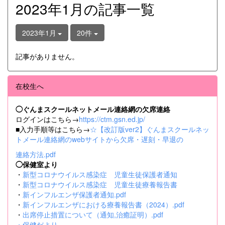
2023年1月の記事一覧
2023年1月
20件
記事がありません。
在校生へ
◯ぐんまスクールネットメール連絡網の欠席連絡
ログインはこちら→
https://ctm.gsn.ed.jp/
■入力手順等はこちら→
☆【改訂版ver2】ぐんまスクールネッ
トメール連絡網のwebサイトから欠席・遅刻・早退の
連絡方法.pdf
◯保健室より
・
新型コロナウイルス感染症 児童生徒保護者通知
・
新型コロナウイルス感染症 児童生徒療養報告書
・
新インフルエンザ保護者通知.pdf
・
新インフルエンザにおける療養報告書（2024）.pdf
・
出席停止措置について（通知,治癒証明）.pdf
・
保健だより