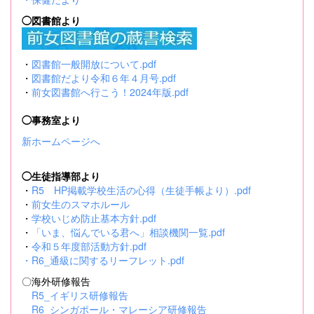
◯図書館より
・
図書館一般開放について.pdf
・
図書館だより令和６年４月号.pdf
・
前女図書館へ行こう！2024年版.pdf
◯事務室より
新ホームページへ
◯生徒指導部より
・
R5 HP掲載学校生活の心得（生徒手帳より）.pdf
・
前女生のスマホルール
・
学校いじめ防止基本方針.pdf
・
「いま、悩んでいる君へ」相談機関一覧.pdf
・
令和５年度部活動方針.pdf
・
R6_通級に関するリーフレット.pdf
〇海外研修報告
R5_イギリス研修報告
R6_シンガポール・マレーシア研修報告