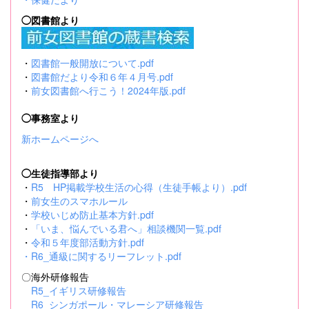
◯図書館より
・
図書館一般開放について.pdf
・
図書館だより令和６年４月号.pdf
・
前女図書館へ行こう！2024年版.pdf
◯事務室より
新ホームページへ
◯生徒指導部より
・
R5 HP掲載学校生活の心得（生徒手帳より）.pdf
・
前女生のスマホルール
・
学校いじめ防止基本方針.pdf
・
「いま、悩んでいる君へ」相談機関一覧.pdf
・
令和５年度部活動方針.pdf
・
R6_通級に関するリーフレット.pdf
〇海外研修報告
R5_イギリス研修報告
R6_シンガポール・マレーシア研修報告